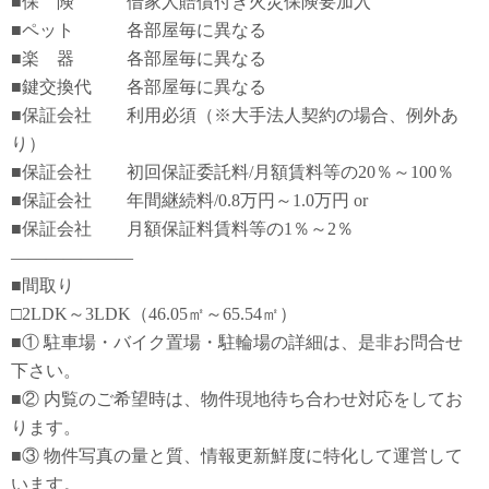
■保 険 借家人賠償付き火災保険要加入
■ペット 各部屋毎に異なる
■楽 器 各部屋毎に異なる
■鍵交換代 各部屋毎に異なる
■保証会社 利用必須（※大手法人契約の場合、例外あ
り）
■保証会社 初回保証委託料/月額賃料等の20％～100％
■保証会社 年間継続料/0.8万円～1.0万円 or
■保証会社 月額保証料賃料等の1％～2％
―――――――
■間取り
□2LDK～3LDK（46.05㎡～65.54㎡）
■① 駐車場・バイク置場・駐輪場の詳細は、是非お問合せ
下さい。
■② 内覧のご希望時は、物件現地待ち合わせ対応をしてお
ります。
■③ 物件写真の量と質、情報更新鮮度に特化して運営して
います。