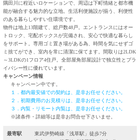
隅田川に程近いロケーションで、周辺は下町情緒と都市機
能が融合する魅力的な立地。生活利便施設が揃う、利便性
のある暮らしやすい住環境です。
物件は地上13階建て、総戸数48戸。エントランスにはオー
トロック、宅配ボックスが完備され、安心で快適な暮らし
をサポート。専用ゴミ置き場がある為、時間を気にせずゴ
ミ捨てができ、室内を常に清潔に保てます。間取りは2LDK
～3LDKの1フロア4住戸。全部屋角部屋設計で独立性とプラ
イバシー性に優れています。
キャンペーン情報
キャンペーン中です。
１．都内最安値での契約は、是非お任せください。
２．初期費用のお見積りは、是非お任せください。
３．内覧・リモート内覧は、是非お任せください。
※諸条件・詳細等は是非お問合せ下さいませ。
最寄駅
東武伊勢崎線「浅草駅」徒歩7分