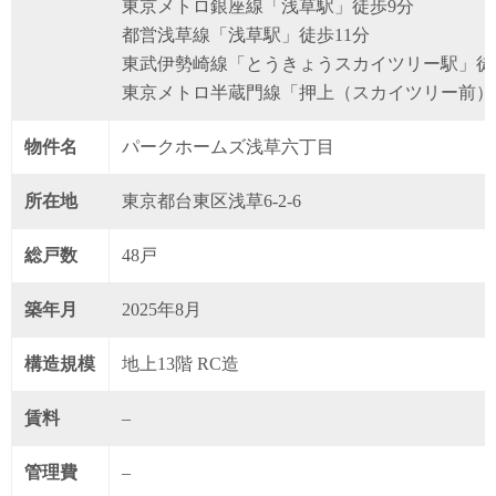
東京メトロ銀座線「浅草駅」徒歩9分
都営浅草線「浅草駅」徒歩11分
東武伊勢崎線「とうきょうスカイツリー駅」徒
東京メトロ半蔵門線「押上（スカイツリー前）
物件名
パークホームズ浅草六丁目
所在地
東京都台東区浅草6-2-6
総戸数
48戸
築年月
2025年8月
構造規模
地上13階 RC造
賃料
–
管理費
–