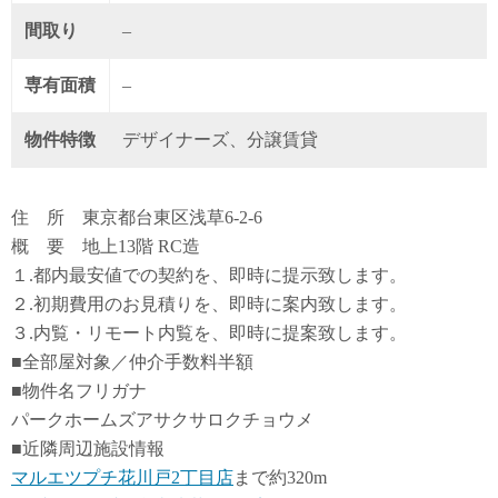
間取り
–
専有面積
–
物件特徴
デザイナーズ、分譲賃貸
住 所 東京都台東区浅草6-2-6
概 要 地上13階 RC造
１.都内最安値での契約を、即時に提示致します。
２.初期費用のお見積りを、即時に案内致します。
３.内覧・リモート内覧を、即時に提案致します。
■全部屋対象／仲介手数料半額
■物件名フリガナ
パークホームズアサクサロクチョウメ
■近隣周辺施設情報
マルエツプチ花川戸2丁目店
まで約320m