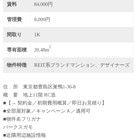
賃料
84,000円
管理費
8,000円
間取り
1K
2
専有面積
20.48m
物件特徴
REIT系ブランドマンション、デザイナーズ
住 所 東京都豊島区巣鴨1-36-8
概 要 地上11階 RC造
■【→ 契約金／初期費用概算／即日お見積り】
■全部屋対象／キャンペーンＡ／適用可
■物件名フリガナ
パークスガモ
■近隣周辺施設情報