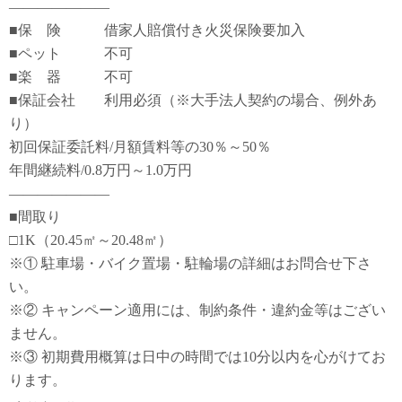
―――――――
■保 険 借家人賠償付き火災保険要加入
■ペット 不可
■楽 器 不可
■保証会社 利用必須（※大手法人契約の場合、例外あ
り）
初回保証委託料/月額賃料等の30％～50％
年間継続料/0.8万円～1.0万円
―――――――
■間取り
□1K（20.45㎡～20.48㎡）
※① 駐車場・バイク置場・駐輪場の詳細はお問合せ下さ
い。
※② キャンペーン適用には、制約条件・違約金等はござい
ません。
※③ 初期費用概算は日中の時間では10分以内を心がけてお
ります。