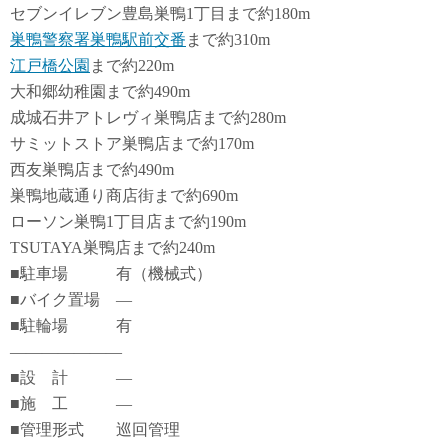
セブンイレブン豊島巣鴨1丁目まで約180m
巣鴨警察署巣鴨駅前交番
まで約310m
江戸橋公園
まで約220m
大和郷幼稚園まで約490m
成城石井アトレヴィ巣鴨店まで約280m
サミットストア巣鴨店まで約170m
西友巣鴨店まで約490m
巣鴨地蔵通り商店街まで約690m
ローソン巣鴨1丁目店まで約190m
TSUTAYA巣鴨店まで約240m
■駐車場 有（機械式）
■バイク置場 ―
■駐輪場 有
―――――――
■設 計 ―
■施 工 ―
■管理形式 巡回管理