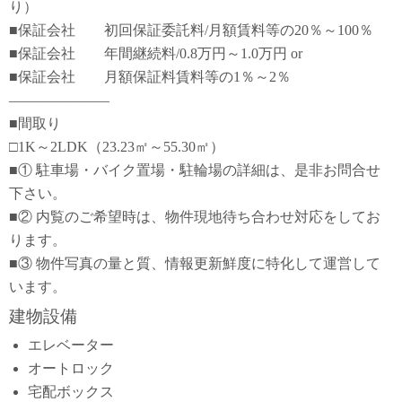
り）
■保証会社 初回保証委託料/月額賃料等の20％～100％
■保証会社 年間継続料/0.8万円～1.0万円 or
■保証会社 月額保証料賃料等の1％～2％
―――――――
■間取り
□1K～2LDK（23.23㎡～55.30㎡）
■① 駐車場・バイク置場・駐輪場の詳細は、是非お問合せ
下さい。
■② 内覧のご希望時は、物件現地待ち合わせ対応をしてお
ります。
■③ 物件写真の量と質、情報更新鮮度に特化して運営して
います。
建物設備
エレベーター
オートロック
宅配ボックス