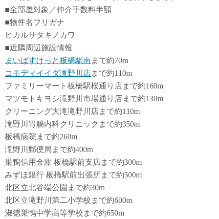
■全部屋対象／仲介手数料半額
■物件名フリガナ
ヒカルサタキノカワ
■近隣周辺施設情報
まいばすけっと板橋駅南
まで約70m
コモディイイダ滝野川店
まで約110m
ファミリーマート板橋駅桜通り店まで約160m
マツモトキヨシ滝野川市場通り店まで約130m
クリーニング大滝滝野川店まで約110m
滝野川胃腸内科クリニックまで約350m
板橋病院まで約260m
滝野川郵便局まで約400m
巣鴨信用金庫 板橋駅前支店まで約300m
みずほ銀行 板橋駅前出張所まで約500m
北区立北谷端公園まで約30m
北区立滝野川第二小学校まで約600m
淑徳巣鴨中学高等学校まで約650m