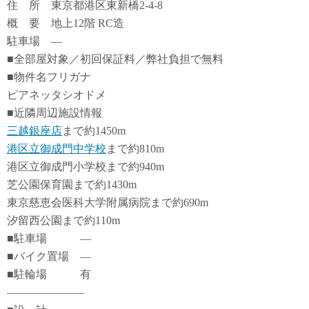
住 所 東京都港区東新橋2-4-8
概 要 地上12階 RC造
駐車場 ―
■全部屋対象／初回保証料／弊社負担で無料
■物件名フリガナ
ピアネッタシオドメ
■近隣周辺施設情報
三越銀座店
まで約1450m
港区立御成門中学校
まで約810m
港区立御成門小学校まで約940m
芝公園保育園まで約1430m
東京慈恵会医科大学附属病院まで約690m
汐留西公園まで約110m
■駐車場 ―
■バイク置場 ―
■駐輪場 有
―――――――