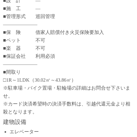
■設 計 ―
■施 工 ―
■管理形式 巡回管理
―――――――
■保 険 借家人賠償付き火災保険要加入
■ペット 不可
■楽 器 不可
■保証会社 利用必須
―――――――
■間取り
□1R～1LDK（30.02㎡～43.86㎡）
※駐車場・バイク置場・駐輪場の詳細はお問合せ下さいま
せ。
※カード決済希望時の決済手数料は、引越代還元金より相
殺となります。
建物設備
エレベーター