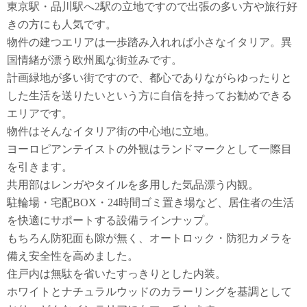
東京駅・品川駅へ2駅の立地ですので出張の多い方や旅行好
きの方にも人気です。
物件の建つエリアは一歩踏み入れれば小さなイタリア。異
国情緒が漂う欧州風な街並みです。
計画緑地が多い街ですので、都心でありながらゆったりと
した生活を送りたいという方に自信を持ってお勧めできる
エリアです。
物件はそんなイタリア街の中心地に立地。
ヨーロピアンテイストの外観はランドマークとして一際目
を引きます。
共用部はレンガやタイルを多用した気品漂う内観。
駐輪場・宅配BOX・24時間ゴミ置き場など、居住者の生活
を快適にサポートする設備ラインナップ。
もちろん防犯面も隙が無く、オートロック・防犯カメラを
備え安全性を高めました。
住戸内は無駄を省いたすっきりとした内装。
ホワイトとナチュラルウッドのカラーリングを基調として