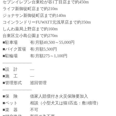
セブンイレブン台東松が谷1丁目店まで約450m
ライフ新御徒町店まで約210m
ジョナサン新御徒町店まで約140m
コインランドリーFUWATT元浅草店まで約350m
しんわ薬局上野店まで約160m
台東区立小島公園まで約270m
■駐車場 有/月額49,500～55,000円
■バイク置場 有/月額5,500円
■駐輪場 有/月額275～1,100円
―――――――
■設 計 ―
■施 工 ―
■管理形式 巡回管理
―――――――
■保 険 借家人賠償付き火災保険要加入
■ペット 相談（小型犬又は猫1匹迄：敷1積増）
■楽 器 不可