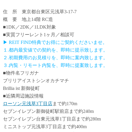
住 所 東京都台東区元浅草3-17-7
概 要 地上14階 RC造
■1DK／2DK／1LDK対象
■実質フリーレント1ヶ月／相談可
▶ REIT FIND特典でお得にご契約くださいませ。
１.都内最安値での契約を、即時に提示致します。
２.初期費用のお見積りを、即時に案内致します。
３.内覧・リモート内覧を、即時に提案致します。
■物件名フリガナ
ブリリアイストシンオカチマチ
Brillia ist 新御徒町
■近隣周辺施設情報
ローソン元浅草3丁目店
まで約170m
セブンイレブン新御徒町駅前店まで約240m
セブンイレブン台東元浅草1丁目店まで約280m
ミニストップ元浅草3丁目店まで約400m