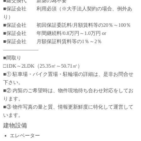
■鍵交換代 新築の為不要
■保証会社 利用必須（※大手法人契約の場合、例外あ
り）
■保証会社 初回保証委託料/月額賃料等の20％～100％
■保証会社 年間継続料/0.8万円～1.0万円 or
■保証会社 月額保証料賃料等の1％～2％
―――――――
■間取り
□1DK～2LDK（25.35㎡～50.71㎡）
■① 駐車場・バイク置場・駐輪場の詳細は、是非お問合せ
下さい。
■② 内覧のご希望時は、物件現地待ち合わせ対応をしてお
ります。
■③ 物件写真の量と質、情報更新鮮度に特化して運営して
います。
建物設備
エレベーター