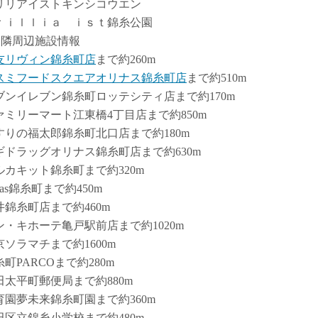
リリアイストキンシコウエン
ｒｉｌｌｉａ ｉｓｔ錦糸公園
近隣周辺施設情報
友リヴィン錦糸町店
まで約260m
スミフードスクエアオリナス錦糸町店
まで約510m
ブンイレブン錦糸町ロッテシティ店まで約170m
ァミリーマート江東橋4丁目店まで約850m
すりの福太郎錦糸町北口店まで約180m
ギドラッグオリナス錦糸町店まで約630m
ルカキット錦糸町まで約320m
inas錦糸町まで約450m
井錦糸町店まで約460m
ン・キホーテ亀戸駅前店まで約1020m
京ソラマチまで約1600m
町PARCOまで約280m
田太平町郵便局まで約880m
育園夢未来錦糸町園まで約360m
田区立錦糸小学校まで約480m