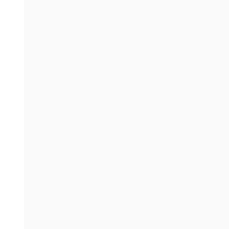
。
。
。