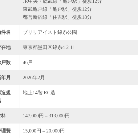
JR中央・総武線「亀戸駅」徒歩12分
東武亀戸線「亀戸駅」徒歩12分
都営新宿線「住吉駅」徒歩18分
物件名
ブリリアイスト錦糸公園
所在地
東京都墨田区錦糸4-2-11
総戸数
46戸
築年月
2026年2月
構造規
地上14階 RC造
模
賃料
147,000円 – 313,000円
管理費
15,000円 – 20,000円