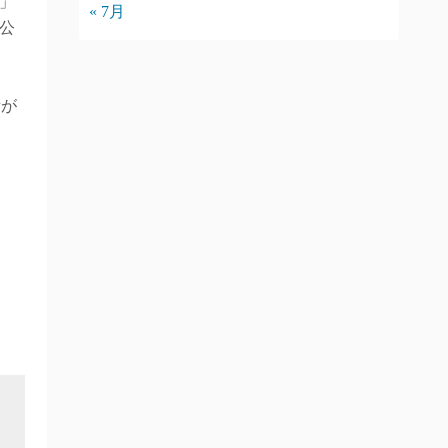
」
« 7月
公
備が