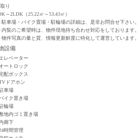
間取り
DK～2LDK（25.22㎡～53.43㎡）
① 駐車場・バイク置場・駐輪場の詳細は、是非お問合せ下さい
② 内覧のご希望時は、物件現地待ち合わせ対応をしております
③ 物件写真の量と質、情報更新鮮度に特化して運営しています
物設備
エレベーター
オートロック
宅配ボックス
TVドアホン
駐車場
バイク置き場
駐輪場
敷地内ゴミ置き場
内廊下
24時間管理