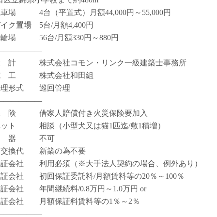
駐車場 4台（平置式）月額44,000円～55,000円
イク置場 5台/月額4,400円
駐輪場 56台/月額330円～880円
――――――
設 計 株式会社コモン・リンク一級建築士事務所
施 工 株式会社和田組
管理形式 巡回管理
――――――
保 険 借家人賠償付き火災保険要加入
ペット 相談（小型犬又は猫1匹迄/敷1積増）
楽 器 不可
鍵交換代 新築の為不要
保証会社 利用必須（※大手法人契約の場合、例外あり）
保証会社 初回保証委託料/月額賃料等の20％～100％
保証会社 年間継続料/0.8万円～1.0万円 or
保証会社 月額保証料賃料等の1％～2％
――――――