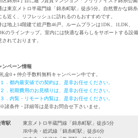
田区錦糸4丁目に建つ賃貸マンション「ブリリアイスト錦糸公園
通は東京メトロ半蔵門線「錦糸町駅」徒歩5分。自然豊かな錦糸
にも近く、リフレッシュに訪れるのもおすすめです。
件は地上14階建て総戸数46戸。ルームプランは1DK、1LDK、
LDKのラインナップ。室内には快適な暮らしをサポートする設
意されております。
ャンペーン情報
礼金0
＋
仲介手数料無料
キャンペーン中です。
１．都内最安値での契約は、是非お任せください。
２．初期費用のお見積りは、是非お任せください。
３．内覧・リモート内覧は、是非お任せください。
※諸条件・詳細等は是非お問合せ下さいませ。
最寄駅
東京メトロ半蔵門線「錦糸町駅」徒歩5分
JR中央・総武線「錦糸町駅」徒歩6分