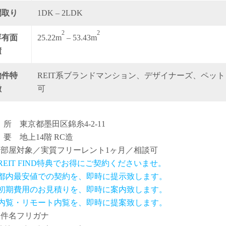
間取り
1DK – 2LDK
2
2
専有面
25.22m
– 53.43m
積
物件特
REIT系ブランドマンション、デザイナーズ、ペット
徴
可
 所 東京都墨田区錦糸4-2-11
 要 地上14階 RC造
全部屋対象／実質フリーレント1ヶ月／相談可
 REIT FIND特典でお得にご契約くださいませ。
.都内最安値での契約を、即時に提示致します。
.初期費用のお見積りを、即時に案内致します。
.内覧・リモート内覧を、即時に提案致します。
物件名フリガナ