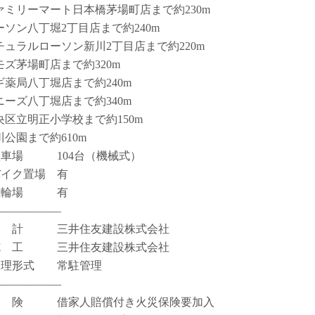
ァミリーマート日本橋茅場町店まで約230m
ーソン八丁堀2丁目店まで約240m
チュラルローソン新川2丁目店まで約220m
モズ茅場町店まで約320m
ギ薬局八丁堀店まで約240m
ニーズ八丁堀店まで約340m
央区立明正小学校まで約150m
川公園まで約610m
駐車場 104台（機械式）
バイク置場 有
駐輪場 有
――――――
設 計 三井住友建設株式会社
施 工 三井住友建設株式会社
管理形式 常駐管理
――――――
保 険 借家人賠償付き火災保険要加入