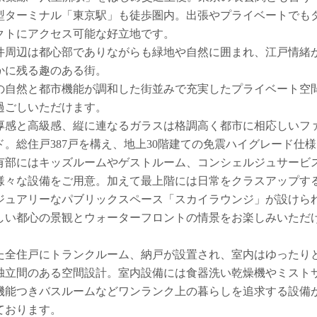
型ターミナル「東京駅」も徒歩圏内。出張やプライベートでも
クトにアクセス可能な好立地です。
件周辺は都心部でありながらも緑地や自然に囲まれ、江戸情緒
かに残る趣のある街。
の自然と都市機能が調和した街並みで充実したプライベート空
過ごしいただけます。
厚感と高級感、縦に連なるガラスは格調高く都市に相応しいフ
ド。総住戸387戸を構え、地上30階建ての免震ハイグレード仕
有部にはキッズルームやゲストルーム、コンシェルジュサービ
様々な設備をご用意。加えて最上階には日常をクラスアップす
ジュアリーなパブリックスペース「スカイラウンジ」が設けら
しい都心の景観とウォーターフロントの情景をお楽しみいただ
。
た全住戸にトランクルーム、納戸が設置され、室内はゆったり
独立間のある空間設計。室内設備には食器洗い乾燥機やミスト
機能つきバスルームなどワンランク上の暮らしを追求する設備
ております。