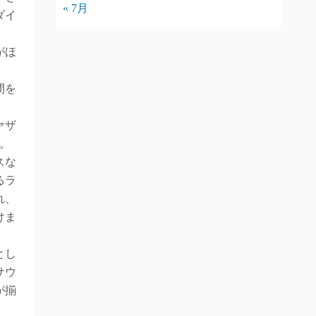
« 7月
ダイ
がほ
間を
ァザ
様。
スな
るラ
れ、
けま
とし
サウ
が揃