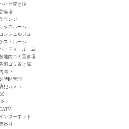
バイク置き場
駐輪場
ラウンジ
キッズルーム
コンシェルジュ
ゲストルーム
パーティールーム
敷地内ゴミ置き場
各階ゴミ置き場
内廊下
24時間管理
防犯カメラ
BS
CS
CATV
インターネット
楽器可