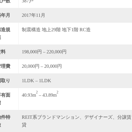
総戸数
387戸
築年月
2017年11月
構造規
制震構造 地上29階 地下1階 RC造
模
賃料
198,000円 – 220,000円
管理費
20,000円 – 20,000円
間取り
1LDK – 1LDK
2
2
専有面
40.93m
– 43.89m
積
物件特
REIT系ブランドマンション、デザイナーズ、分譲賃
徴
貸