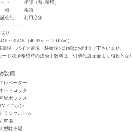
ペット 相談（敷1積増）
楽 器 相談
保証会社 利用必須
――――――
間取り
LDK～3LDK（40.93㎡～120.08㎡）
駐車場・バイク置場・駐輪場の詳細はお問合せ下さいませ。
カード決済希望時の決済手数料は、引越代還元金より相殺とな
。
物設備
エレベーター
オートロック
宅配ボックス
TVドアホン
トランクルーム
駐車場
大型駐車場