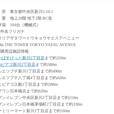
 所 東京都中央区新川2-10-1
 要 地上29階 地下1階 RC造
車場 104台（機械式）
物件名フリガナ
リリアザタワートウキョウヤエスアベニュー
illia THE TOWER TOKYO YAESU AVENUE
近隣周辺施設情報
いばすけっと新川2丁目店
まで約320m
iniピアゴ新川2丁目店
まで約380m
ルエツプチ新川1丁目店まで約490m
ルエツプチ八丁堀4丁目店まで約420m
ニピアゴ入船1丁目店まで約580m
フワン日本橋店まで約620m
ブンイレブン中央区新川2丁目店まで約210m
ブンイレブン日本橋茅場町2丁目店まで約330m
ァミリーマート新川2丁目店まで約160m