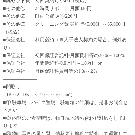
■鍵セット費 初回契約時3,300（税込）
■その他① 24時間サポート 月額330円
■その他② 町内会費 月額220円
■その他③ クリーニング費 契約時45,000円～65,000円
（税込）
■保証会社 利用必須（※大手法人契約の場合、例外あ
り）
■保証会社 初回保証委託料/月額賃料等の20％～100％
■保証会社 年間継続料/0.8万円～1.0万円 or
■保証会社 月額保証料賃料等の1％～2％
―――――――
■間取り
□1K～2LDK（31.95㎡～50.15㎡）
■① 駐車場・バイク置場・駐輪場の詳細は、是非お問合せ
下さい。
■② 内覧のご希望時は、物件現地待ち合わせ対応をしてお
ります。
■③ 物件写真の量と質、情報更新鮮度に特化して運営して