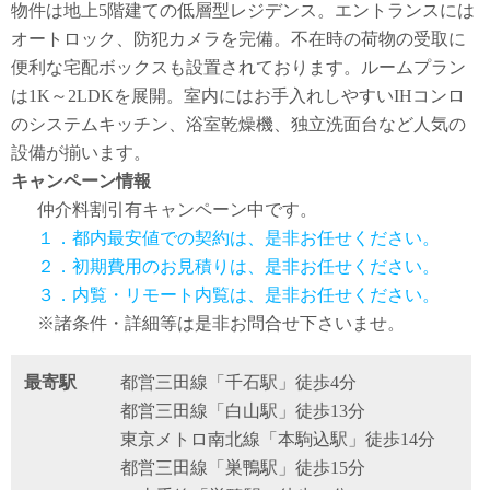
物件は地上5階建ての低層型レジデンス。エントランスには
オートロック、防犯カメラを完備。不在時の荷物の受取に
便利な宅配ボックスも設置されております。ルームプラン
は1K～2LDKを展開。室内にはお手入れしやすいIHコンロ
のシステムキッチン、浴室乾燥機、独立洗面台など人気の
設備が揃います。
キャンペーン情報
仲介料割引有
キャンペーン中です。
１．都内最安値での契約は、是非お任せください。
２．初期費用のお見積りは、是非お任せください。
３．内覧・リモート内覧は、是非お任せください。
※諸条件・詳細等は是非お問合せ下さいませ。
最寄駅
都営三田線「千石駅」徒歩4分
都営三田線「白山駅」徒歩13分
東京メトロ南北線「本駒込駅」徒歩14分
都営三田線「巣鴨駅」徒歩15分