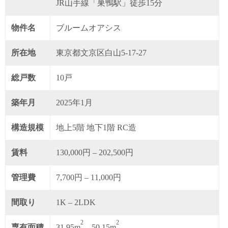
JR山手線「巣鴨駅」徒歩15分
物件名
ブルームオアシス
所在地
東京都文京区白山5-17-27
総戸数
10戸
築年月
2025年1月
構造規模
地上5階 地下1階 RC造
賃料
130,000円 – 202,500円
管理費
7,700円 – 11,000円
間取り
1K – 2LDK
2
2
専有面積
31.95m
– 50.15m