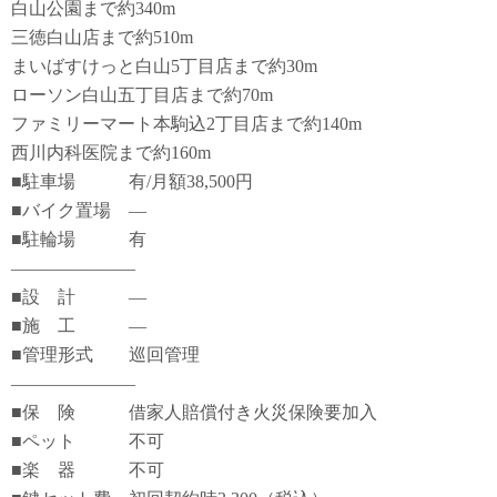
白山公園まで約340m
三徳白山店まで約510m
まいばすけっと白山5丁目店まで約30m
ローソン白山五丁目店まで約70m
ファミリーマート本駒込2丁目店まで約140m
西川内科医院まで約160m
■駐車場 有/月額38,500円
■バイク置場 ―
■駐輪場 有
―――――――
■設 計 ―
■施 工 ―
■管理形式 巡回管理
―――――――
■保 険 借家人賠償付き火災保険要加入
■ペット 不可
■楽 器 不可