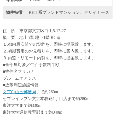
物件特徴
REIT系ブランドマンション、デザイナーズ
住 所 東京都文京区白山5-17-27
概 要 地上5階 地下1階 RC造
１.都内最安値での契約を、即時に提示致します。
２.初期費用のお見積りを、即時に案内致します。
３.内覧・リモート内覧を、即時に提案致します。
■全部屋対象／仲介手数料半額
■物件名フリガナ
ブルームオアシス
■近隣周辺施設情報
文京白山五郵便局
まで約260m
セブンイレブン文京本駒込1丁目店まで約280m
東洋大学まで約330m
東洋大学通信教育部まで約340m