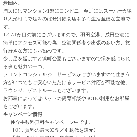
歩圏内。
周辺にはマンション1階にコンビニ、至近にはスーパーがあ
り人形町まで足をのばせば飲食店も多く生活至便な立地で
す。
T-CATが目の前にございますので、羽田空港、成田空港に
簡単にアクセス可能な為、空港関係者や出張の多い方、旅
行好きな方にもお勧めです。
少し足を延ばすと浜町公園もございますので緑を感じられ
る事も魅力の一つ。
フロントコンシェルジュサービスがございますので住まう
方がいつでもご安心いただけるサービス対応が可能な他、
ラウンジ、ゲストルームもございます。
お部屋によってはペットの飼育相談やSOHO利用なお部屋
もございます。
キャンペーン情報
仲介手数料無料
キャンペーン中です。
【①．賃料の最大33％／引越代を還元】