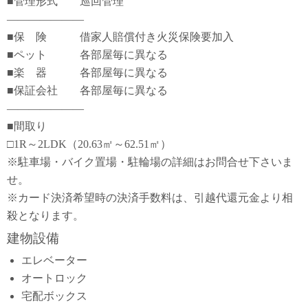
■管理形式 巡回管理
―――――――
■保 険 借家人賠償付き火災保険要加入
■ペット 各部屋毎に異なる
■楽 器 各部屋毎に異なる
■保証会社 各部屋毎に異なる
―――――――
■間取り
□1R～2LDK（20.63㎡～62.51㎡）
※駐車場・バイク置場・駐輪場の詳細はお問合せ下さいま
せ。
※カード決済希望時の決済手数料は、引越代還元金より相
殺となります。
建物設備
エレベーター
オートロック
宅配ボックス