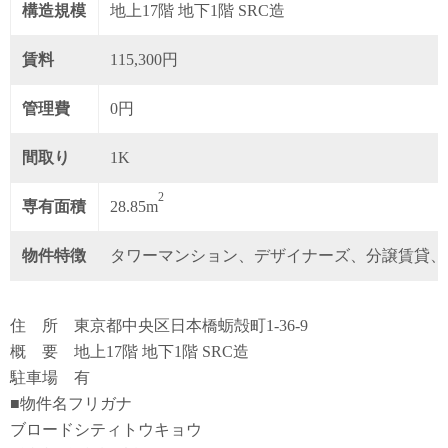
構造規模
地上17階 地下1階 SRC造
賃料
115,300円
管理費
0円
間取り
1K
2
専有面積
28.85m
物件特徴
タワーマンション、デザイナーズ、分譲賃貸、
住 所 東京都中央区日本橋蛎殻町1-36-9
概 要 地上17階 地下1階 SRC造
駐車場 有
■物件名フリガナ
ブロードシティトウキョウ