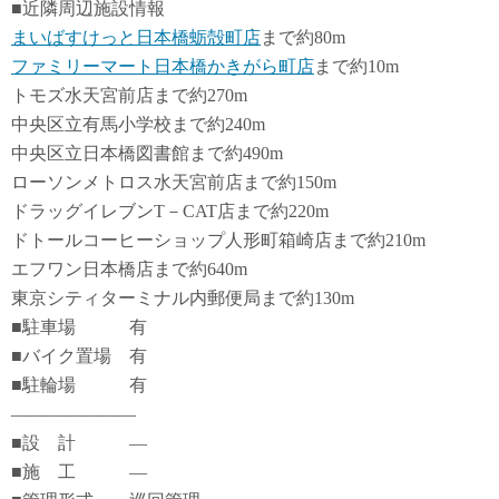
■近隣周辺施設情報
まいばすけっと日本橋蛎殻町店
まで約80m
ファミリーマート日本橋かきがら町店
まで約10m
トモズ水天宮前店まで約270m
中央区立有馬小学校まで約240m
中央区立日本橋図書館まで約490m
ローソンメトロス水天宮前店まで約150m
ドラッグイレブンT－CAT店まで約220m
ドトールコーヒーショップ人形町箱崎店まで約210m
エフワン日本橋店まで約640m
東京シティターミナル内郵便局まで約130m
■駐車場 有
■バイク置場 有
■駐輪場 有
―――――――
■設 計 ―
■施 工 ―