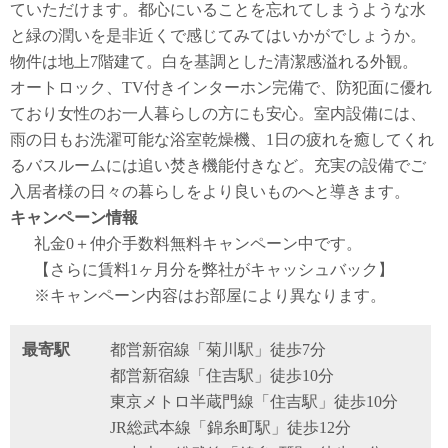
ていただけます。都心にいることを忘れてしまうような水
と緑の潤いを是非近くで感じてみてはいかがでしょうか。
物件は地上7階建て。白を基調とした清潔感溢れる外観。
オートロック、TV付きインターホン完備で、防犯面に優れ
ており女性のお一人暮らしの方にも安心。室内設備には、
雨の日もお洗濯可能な浴室乾燥機、1日の疲れを癒してくれ
るバスルームには追い焚き機能付きなど。充実の設備でご
入居者様の日々の暮らしをより良いものへと導きます。
キャンペーン情報
礼金0
＋
仲介手数料無料
キャンペーン中です。
【さらに賃料1ヶ月分を弊社がキャッシュバック】
※キャンペーン内容はお部屋により異なります。
最寄駅
都営新宿線「菊川駅」徒歩7分
都営新宿線「住吉駅」徒歩10分
東京メトロ半蔵門線「住吉駅」徒歩10分
JR総武本線「錦糸町駅」徒歩12分