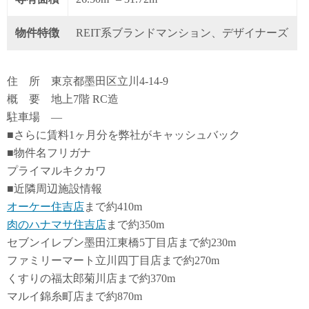
物件特徴
REIT系ブランドマンション、デザイナーズ
住 所 東京都墨田区立川4-14-9
概 要 地上7階 RC造
駐車場 ―
■さらに賃料1ヶ月分を弊社がキャッシュバック
■物件名フリガナ
プライマルキクカワ
■近隣周辺施設情報
オーケー住吉店
まで約410m
肉のハナマサ住吉店
まで約350m
セブンイレブン墨田江東橋5丁目店まで約230m
ファミリーマート立川四丁目店まで約270m
くすりの福太郎菊川店まで約370m
マルイ錦糸町店まで約870m