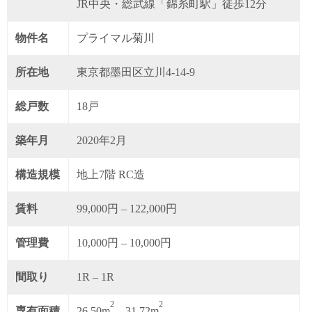
JR中央・総武線「錦糸町駅」徒歩12分
物件名
プライマル菊川
所在地
東京都墨田区立川4-14-9
総戸数
18戸
築年月
2020年2月
構造規模
地上7階 RC造
賃料
99,000円 – 122,000円
管理費
10,000円 – 10,000円
間取り
1R – 1R
2
2
専有面積
26.50m
– 31.72m