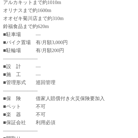
アルカキットまで約1010m
オリナスまで約1600m
オオゼキ菊川店まで約310m
鈴福食品まで約620m
■駐車場 ―
■バイク置場 有/月額3,000円
■駐輪場 有/月額200円
―――――――
■設 計 ―
■施 工 ―
■管理形式 巡回管理
―――――――
■保 険 借家人賠償付き火災保険要加入
■ペット 不可
■楽 器 不可
■保証会社 利用必須
―――――――