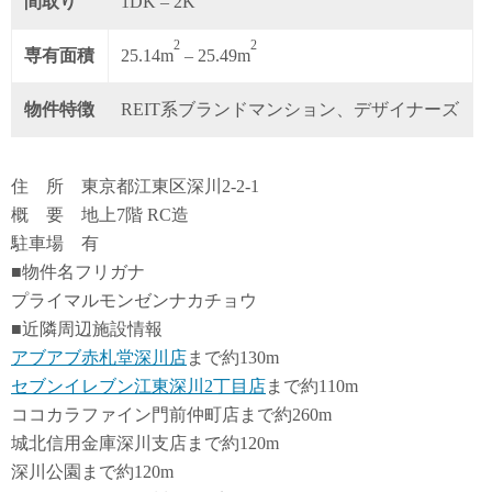
間取り
1DK – 2K
2
2
専有面積
25.14m
– 25.49m
物件特徴
REIT系ブランドマンション、デザイナーズ
住 所 東京都江東区深川2-2-1
概 要 地上7階 RC造
駐車場 有
■物件名フリガナ
プライマルモンゼンナカチョウ
■近隣周辺施設情報
アブアブ赤札堂深川店
まで約130m
セブンイレブン江東深川2丁目店
まで約110m
ココカラファイン門前仲町店まで約260m
城北信用金庫深川支店まで約120m
深川公園まで約120m