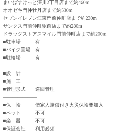
まいばすけっと深川2丁目店まで約460m
オオゼキ門仲牡丹店まで約530m
セブンイレブン江東門前仲町店まで約230m
サンクス門前仲町駅前店まで約280m
ドラッグストアスマイル門前仲町店まで約200m
■駐車場 有
■バイク置場 有
■駐輪場 有
―――――――
■設 計 ―
■施 工 ―
■管理形式 巡回管理
―――――――
■保 険 借家人賠償付き火災保険要加入
■ペット 不可
■楽 器 不可
■保証会社 利用必須