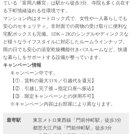
ている「富岡八幡宮」は駅から徒歩3分、寺院も多く点在す
る下町情緒溢れる住環境です。
マンション内はオートロック式で、女性や一人暮らしでも
安心のセキュリティ。非対面での荷物の受け取りに便利な
宅配ボックスも完備。1DK～2Kのシングルやディンクスな
ど様々なライフスタイルに対応したルームラインナップ。
雨の日でも安心の浴室乾燥機能付きバスルームなど、快適
な暮らしをサポートする設備が整っています。
キャンペーン情報
キャンペーン中です。
【①．賃料の最大33％／引越代を還元】
【②．引越し完了後→指定口座へ振込】
【③．限定キャンペーンとの併用不可】
※キャンペーン内容はお部屋により異なります。
最寄駅
東京メトロ東西線「門前仲町駅」徒歩3分
都営大江戸線「門前仲町駅」徒歩3分