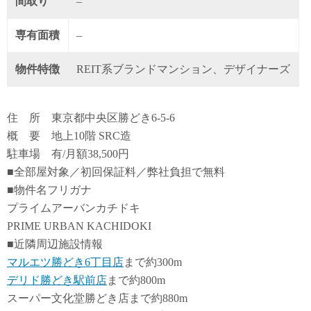
間取り
–
専有面積
–
物件特徴
REIT系ブランドマンション、デザイナーズ
住 所 東京都中央区勝どき6-5-6
概 要 地上10階 SRC造
駐車場 有/月額38,500円
■全部屋対象／初回保証料／弊社負担で無料
■物件名フリガナ
プライムアーバンカチドキ
PRIME URBAN KACHIDOKI
■近隣周辺施設情報
マルエツ勝どき6丁目店
まで約300m
デリド勝どき駅前店
まで約800m
スーパー文化堂勝どき店まで約880m