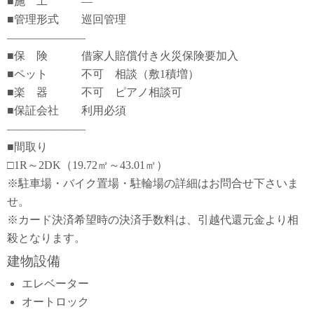
■施 工 ―
■管理形式 巡回管理
―――――――
■保 険 借家人賠償付き火災保険要加入
■ペット 不可 相談（敷1積増）
■楽 器 不可 ピアノ相談可
■保証会社 利用必須
―――――――
■間取り
□1R～2DK（19.72㎡～43.01㎡）
※駐車場・バイク置場・駐輪場の詳細はお問合せ下さいま
せ。
※カード決済希望時の決済手数料は、引越代還元金より相
殺となります。
建物設備
エレベーター
オートロック