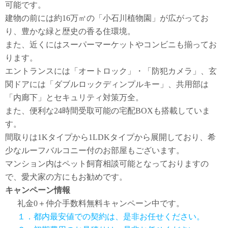
可能です。
建物の前には約16万㎡の「小石川植物園」が広がってお
り、豊かな緑と歴史の香る住環境。
また、近くにはスーパーマーケットやコンビニも揃ってお
ります。
エントランスには「オートロック」・「防犯カメラ」、玄
関ドアには「ダブルロックディンプルキー」、共用部は
「内廊下」とセキュリティ対策万全。
また、便利な24時間受取可能の宅配BOXも搭載していま
す。
間取りは1Kタイプから1LDKタイプから展開しており、希
少なルーフバルコニー付のお部屋もございます。
マンション内はペット飼育相談可能となっておりますの
で、愛犬家の方にもお勧めです。
キャンペーン情報
礼金0
＋
仲介手数料無料
キャンペーン中です。
１．都内最安値での契約は、是非お任せください。