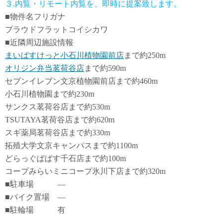
３.内覧・リモート内覧を、即時に提案致します。
■物件名フリガナ
プラウドフラットコイシカワ
■近隣周辺施設情報
まいばすけっと小石川植物園前店
まで約250m
オリジン弁当茗荷谷店
まで約590m
セブンイレブン文京植物園前店まで約460m
小石川植物園まで約230m
サンクス茗荷谷店まで約530m
TSUTAYA茗荷谷店まで約620m
スギ薬局茗荷谷店まで約330m
拓殖大学文京キャンパスまで約1100m
どらっぐぱぱす千石店まで約100m
コープみらいミニコープ氷川下店まで約320m
■駐車場 ―
■バイク置場 ―
■駐輪場 有