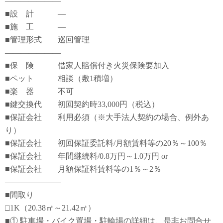
―――――――
■設 計 ―
■施 工 ―
■管理形式 巡回管理
―――――――
■保 険 借家人賠償付き火災保険要加入
■ペット 相談（敷1積増）
■楽 器 不可
■鍵交換代 初回契約時33,000円（税込）
■保証会社 利用必須（※大手法人契約の場合、例外あ
り）
■保証会社 初回保証委託料/月額賃料等の20％～100％
■保証会社 年間継続料/0.8万円～1.0万円 or
■保証会社 月額保証料賃料等の1％～2％
―――――――
■間取り
□1K（20.38㎡～21.42㎡）
■① 駐車場・バイク置場・駐輪場の詳細は、是非お問合せ