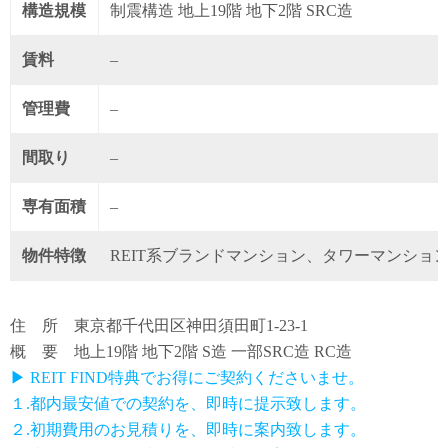
構造規模
制震構造 地上19階 地下2階 SRC造
賃料
–
管理費
–
間取り
–
専有面積
–
物件特徴
REIT系ブランドマンション、タワーマンショ
住 所 東京都千代田区神田須田町1-23-1
概 要 地上19階 地下2階 S造 一部SRC造 RC造
▶ REIT FIND特典でお得にご契約くださいませ。
１.都内最安値での契約を、即時に提示致します。
２.初期費用のお見積りを、即時に案内致します。