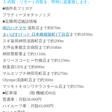
３.内覧・リモート内覧を、即時に提案致します。
■物件名フリガナ
プラティーヌオチャノミズ
■近隣周辺施設情報
肉のハナマサ
湯島店まで約870m
まいばすけっと 日本橋堀留町1丁目店
まで約1850m
スギ薬局神田淡路町店まで約200m
大坪会東都文京病院まで約1040m
神田警察署まで約1110m
タリーズコーヒー竹橋店まで約1250m
秋葉原UDXまで約890m
マルエツプチ神田司町店まで約270m
Olympic淡路町店まで約560m
マツモトキヨシワテラスモール店まで約570m
■駐車場 1階 機械式66台
普通車：月額38,000円
ハイルーフ車：月額43,000円