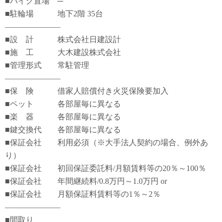
■バイク置場 ─
■駐輪場 地下2階 35台
―――――――
■設 計 株式会社日建設計
■施 工 大木建設株式会社
■管理形式 常駐管理
―――――――
■保 険 借家人賠償付き火災保険要加入
■ペット 各部屋毎に異なる
■楽 器 各部屋毎に異なる
■鍵交換代 各部屋毎に異なる
■保証会社 利用必須（※大手法人契約の場合、例外あ
り）
■保証会社 初回保証委託料/月額賃料等の20％～100％
■保証会社 年間継続料/0.8万円～1.0万円 or
■保証会社 月額保証料賃料等の1％～2％
―――――――
■間取り