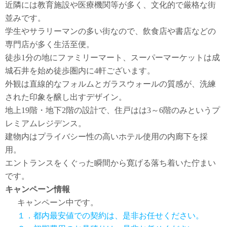
近隣には教育施設や医療機関等が多く、文化的で厳格な街
並みです。
学生やサラリーマンの多い街なので、飲食店や書店などの
専門店が多く生活至便。
徒歩1分の地にファミリーマート、スーパーマーケットは成
城石井を始め徒歩圏内に4軒ございます。
外観は直線的なフォルムとガラスウォールの質感が、洗練
された印象を醸し出すデザイン。
地上19階・地下2階の設計で、住戸はは3～6階のみというプ
レミアムレジデンス。
建物内はプライバシー性の高いホテル使用の内廊下を採
用。
エントランスをくぐった瞬間から寛げる落ち着いた佇まい
です。
キャンペーン情報
キャンペーン中です。
１．都内最安値での契約は、是非お任せください。