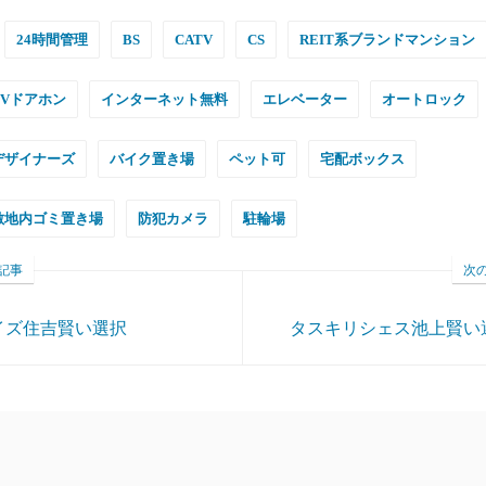
24時間管理
BS
CATV
CS
REIT系ブランドマンション
TVドアホン
インターネット無料
エレベーター
オートロック
デザイナーズ
バイク置き場
ペット可
宅配ボックス
敷地内ゴミ置き場
防犯カメラ
駐輪場
記事
次
イズ住吉賢い選択
タスキリシェス池上賢い