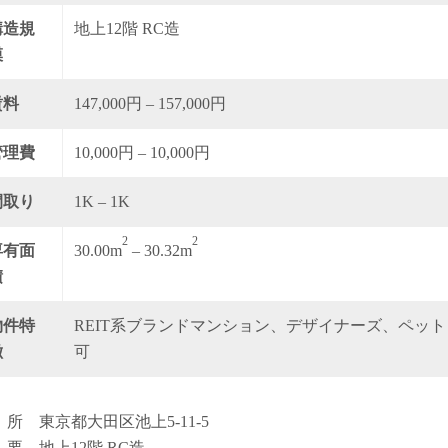
構造規
地上12階 RC造
模
賃料
147,000円 – 157,000円
管理費
10,000円 – 10,000円
間取り
1K – 1K
2
2
専有面
30.00m
– 30.32m
積
物件特
REIT系ブランドマンション、デザイナーズ、ペット
徴
可
 所 東京都大田区池上5-11-5
 要 地上12階 RC造