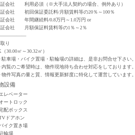
保証会社 利用必須（※大手法人契約の場合、例外あり）
保証会社 初回保証委託料/月額賃料等の20％～100％
保証会社 年間継続料/0.8万円～1.0万円 or
保証会社 月額保証料賃料等の1％～2％
――――――
間取り
K（30.00㎡～30.32㎡）
① 駐車場・バイク置場・駐輪場の詳細は、是非お問合せ下さい
② 内覧のご希望時は、物件現地待ち合わせ対応をしております
③ 物件写真の量と質、情報更新鮮度に特化して運営しています
物設備
エレベーター
オートロック
宅配ボックス
TVドアホン
バイク置き場
駐輪場