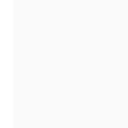
。
。
。