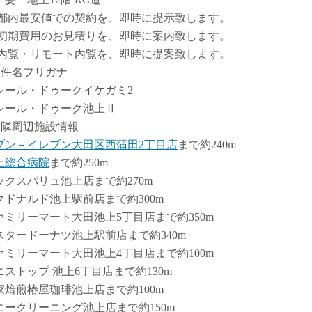
.都内最安値での契約を、即時に提示致します。
.初期費用のお見積りを、即時に案内致します。
.内覧・リモート内覧を、即時に提案致します。
物件名フリガナ
レール・ドゥークイケガミ2
レール・ドゥーク池上Ⅱ
近隣周辺施設情報
ブン－イレブン大田区西蒲田2丁目店
まで約240m
上総合病院
まで約250m
ックスバリュ池上店まで約270m
クドナルド池上駅前店まで約300m
ァミリーマート大田池上5丁目店まで約350m
スタードーナツ池上駅前店まで約340m
ァミリーマート大田池上4丁目店まで約100m
ニストップ 池上6丁目店まで約130m
家焙煎椿屋珈琲池上店まで約100m
ニークリーニング池上店まで約150m