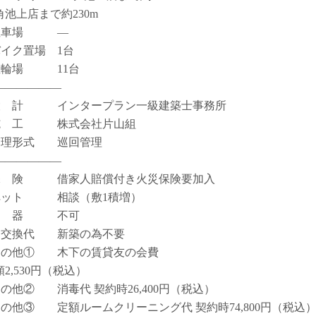
角池上店まで約230m
駐車場 ―
バイク置場 1台
駐輪場 11台
――――――
設 計 インタープラン一級建築士事務所
施 工 株式会社片山組
管理形式 巡回管理
――――――
保 険 借家人賠償付き火災保険要加入
ペット 相談（敷1積増）
楽 器 不可
鍵交換代 新築の為不要
その他① 木下の賃貸友の会費
2,530円（税込）
その他② 消毒代 契約時26,400円（税込）
その他③ 定額ルームクリーニング代 契約時74,800円（税込