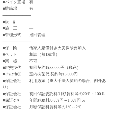
■バイク置場 有
■駐輪場 有
―――――――
■設 計 ―
■施 工 ―
■管理形式 巡回管理
―――――――
■保 険 借家人賠償付き火災保険要加入
■ペット 相談（敷1積増）
■楽 器 不可
■鍵交換代 初回契約時33,000円（税込）
■その他① 室内抗菌代 契約時13,000円
■保証会社 利用必須（※大手法人契約の場合、例外あ
り）
■保証会社 初回保証委託料/月額賃料等の20％～100％
■保証会社 年間継続料/0.8万円～1.0万円 or
■保証会社 月額保証料賃料等の1％～2％