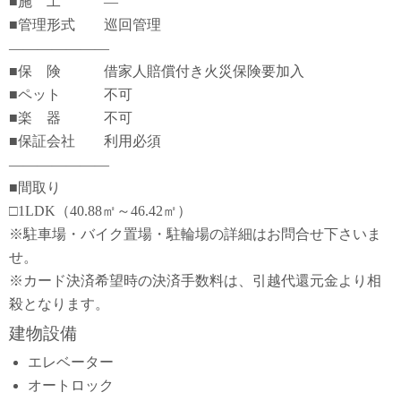
■施 工 ―
■管理形式 巡回管理
―――――――
■保 険 借家人賠償付き火災保険要加入
■ペット 不可
■楽 器 不可
■保証会社 利用必須
―――――――
■間取り
□1LDK（40.88㎡～46.42㎡）
※駐車場・バイク置場・駐輪場の詳細はお問合せ下さいま
せ。
※カード決済希望時の決済手数料は、引越代還元金より相
殺となります。
建物設備
エレベーター
オートロック