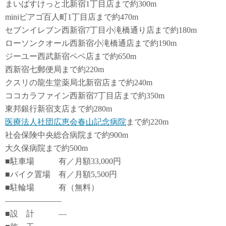
まいばすけっと北新宿1丁目店まで約300m
miniピアゴ百人町1丁目店まで約470m
セブンイレブン西新宿7丁目小滝橋通り店まで約180m
ローソンクオール西新宿小滝橋通店まで約190m
ジーユー西武新宿ペペ店まで約650m
西新宿七郵便局まで約220m
クスリの龍生堂薬局北新宿店まで約240m
ココカラファイン西新宿7丁目店まで約350m
東邦銀行新宿支店まで約280m
医療法人社団広恵会春山記念病院
まで約220m
社会保険中央総合病院まで約900m
大久保病院まで約500m
■駐車場 有／月額33,000円
■バイク置場 有／月額5,500円
■駐輪場 有（無料）
―――――――
■設 計 ―