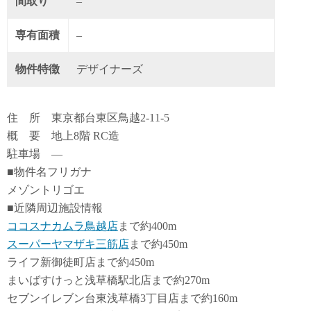
間取り
–
専有面積
–
物件特徴
デザイナーズ
住 所 東京都台東区鳥越2-11-5
概 要 地上8階 RC造
駐車場 ―
■物件名フリガナ
メゾントリゴエ
■近隣周辺施設情報
ココスナカムラ鳥越店
まで約400m
スーパーヤマザキ三筋店
まで約450m
ライフ新御徒町店まで約450m
まいばすけっと浅草橋駅北店まで約270m
セブンイレブン台東浅草橋3丁目店まで約160m