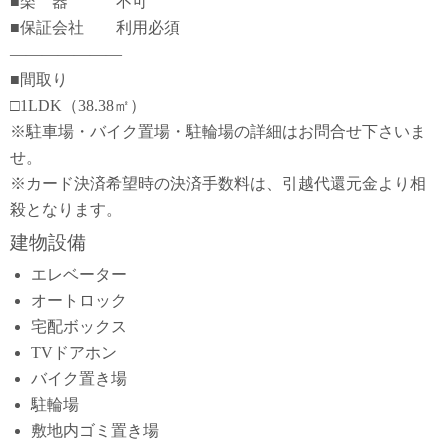
■楽 器 不可
■保証会社 利用必須
―――――――
■間取り
□1LDK（38.38㎡）
※駐車場・バイク置場・駐輪場の詳細はお問合せ下さいま
せ。
※カード決済希望時の決済手数料は、引越代還元金より相
殺となります。
建物設備
エレベーター
オートロック
宅配ボックス
TVドアホン
バイク置き場
駐輪場
敷地内ゴミ置き場