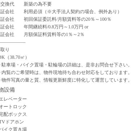
鍵交換代 新築の為不要
保証会社 利用必須（※大手法人契約の場合、例外あり）
保証会社 初回保証委託料/月額賃料等の20％～100％
保証会社 年間継続料/0.8万円～1.0万円 or
保証会社 月額保証料賃料等の1％～2％
――――――
間取り
DK（38.70㎡）
① 駐車場・バイク置場・駐輪場の詳細は、是非お問合せ下さい
② 内覧のご希望時は、物件現地待ち合わせ対応をしております
③ 物件写真の量と質、情報更新鮮度に特化して運営しています
物設備
エレベーター
オートロック
宅配ボックス
TVドアホン
バイク置き場