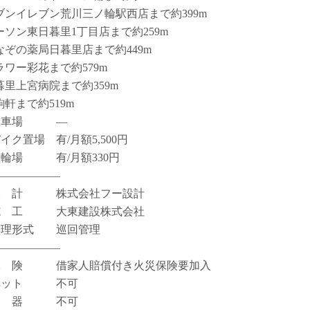
ブンイレブン荒川三ノ輪駅西店まで約399m
ーソン東日暮里1丁目店まで約259m
なぞの薬局日暮里店まで約449m
ラワー彩花まで約579m
暮里上宮病院まで約359m
駒軒まで約519m
駐車場 ―
イク置場 有/月額5,500円
駐輪場 有/月額330円
――――――
設 計 株式会社フー設計
施 工 大東建設株式会社
管理形式 巡回管理
――――――
保 険 借家人賠償付き火災保険要加入
ペット 不可
楽 器 不可