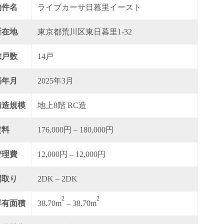
物件名
ライブカーサ日暮里イースト
所在地
東京都荒川区東日暮里1-32
総戸数
14戸
築年月
2025年3月
構造規模
地上8階 RC造
賃料
176,000円 – 180,000円
管理費
12,000円 – 12,000円
間取り
2DK – 2DK
2
2
専有面積
38.70m
– 38.70m