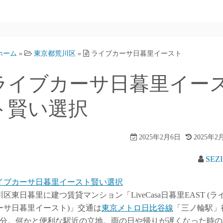
ホーム
»
東京都荒川区
»
ライブカーサ日暮里イースト
ライブカーサ日暮里イー
ト賢い選択
2025年2月6日
2025年2
SEZ
イブカーサ日暮里イースト賢い選択
川区東日暮里に建つ賃貸マンション「LiveCasa日暮里EAST (ラ
ーサ日暮里イースト)」交通は
東京メトロ日比谷線
「三ノ輪駅」
5分。何かと便利な駅近の立地。雨の日や帰りが遅くなった時の