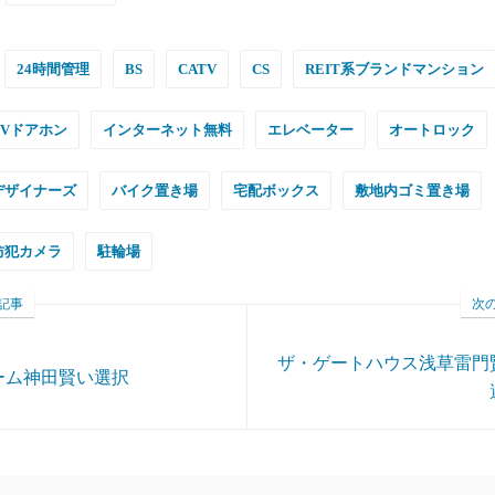
24時間管理
BS
CATV
CS
REIT系ブランドマンション
TVドアホン
インターネット無料
エレベーター
オートロック
デザイナーズ
バイク置き場
宅配ボックス
敷地内ゴミ置き場
防犯カメラ
駐輪場
記事
次
ザ・ゲートハウス浅草雷門
ーム神田賢い選択