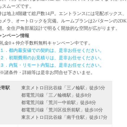
もスムーズです。
件は地上8階建て総戸数14戸。エントランスには宅配ボックス、
カメラ、オートロックを完備。ルームプランは2パターンの2DK
開。全住戸角部屋設計で明るく開放的な空間が広がります。
ャンペーン情報
礼金0
＋
仲介手数料無料
キャンペーン中です。
１．都内最安値での契約は、是非お任せください。
２．初期費用のお見積りは、是非お任せください。
３．内覧・リモート内覧は、是非お任せください。
※諸条件・詳細等は是非お問合せ下さいませ。
最寄駅
東京メトロ日比谷線「三ノ輪駅」徒歩5分
都電荒川線「三ノ輪橋駅」徒歩8分
都電荒川線「荒川一中前駅」徒歩8分
都電荒川線「荒川区役所前駅」徒歩10分
東京メトロ日比谷線「南千住駅」徒歩17分