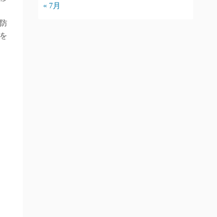
« 7月
防
を