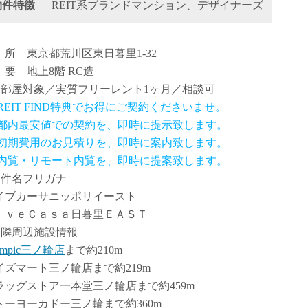
物件特徴
REIT系ブランドマンション、デザイナーズ
 所 東京都荒川区東日暮里1-32
 要 地上8階 RC造
全部屋対象／実質フリーレント1ヶ月／相談可
 REIT FIND特典でお得にご契約くださいませ。
.都内最安値での契約を、即時に提示致します。
.初期費用のお見積りを、即時に案内致します。
.内覧・リモート内覧を、即時に提案致します。
物件名フリガナ
イブカーサニッポリイースト
ｉｖｅＣａｓａ日暮里ＥＡＳＴ
近隣周辺施設情報
ympic三ノ輪店
まで約210m
イズマート三ノ輪店まで約219m
ラッグストア一本堂三ノ輪店まで約459m
トーヨーカドー三ノ輪まで約360m