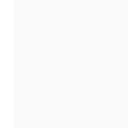
。
。
。