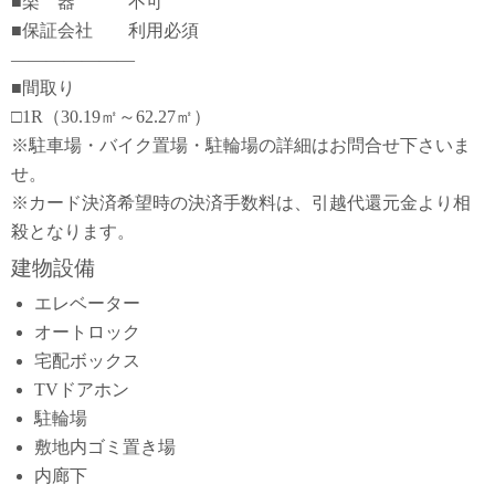
■楽 器 不可
■保証会社 利用必須
―――――――
■間取り
□1R（30.19㎡～62.27㎡）
※駐車場・バイク置場・駐輪場の詳細はお問合せ下さいま
せ。
※カード決済希望時の決済手数料は、引越代還元金より相
殺となります。
建物設備
エレベーター
オートロック
宅配ボックス
TVドアホン
駐輪場
敷地内ゴミ置き場
内廊下