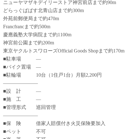
ニューヤマザキデイリーストア神宮前店まで約90m
どらっぐぱぱす北青山店まで約300m
外苑前郵便局まで約470m
Francfrancまで約500m
慶應義塾大学病院まで約1100m
神宮前公園まで約200m
東京ヤクルトスワローズOfficial Goods Shopまで約170m
■駐車場 ―
■バイク置場 ―
■駐輪場 10台（1住戸1台）月額2,200円
―――――――
■設 計 ―
■施 工 ―
■管理形式 巡回管理
―――――――
■保 険 借家人賠償付き火災保険要加入
■ペット 不可