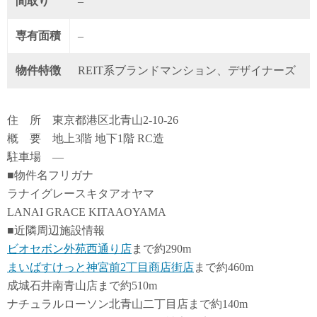
間取り
–
専有面積
–
物件特徴
REIT系ブランドマンション、デザイナーズ
住 所 東京都港区北青山2-10-26
概 要 地上3階 地下1階 RC造
駐車場 ―
■物件名フリガナ
ラナイグレースキタアオヤマ
LANAI GRACE KITAAOYAMA
■近隣周辺施設情報
ビオセボン外苑西通り店
まで約290m
まいばすけっと神宮前2丁目商店街店
まで約460m
成城石井南青山店まで約510m
ナチュラルローソン北青山二丁目店まで約140m