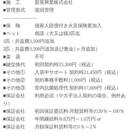
■施 工 新英興業株式会社
■管理形式 巡回管理
―――――――
■保 険 借家人賠償付き火災保険要加入
■ペット 相談（犬又は猫2匹迄
1匹：共益費3,500円追加
2匹：共益費3,500円追加及び敷金1ヶ月追加）
■楽 器 不可
■鍵交換代 初回契約時25,300円（税込）
■その他① 入居中サポート 契約時21,450円（税込）
■その他② 契約事務手数料11,000円（税込）
■その他③ 室内抗菌処理代 契約時17,600円（税込）
■保証会社 利用必須（※大手法人契約の場合、例外あ
り）
■保証会社 初回保証委託料/月額賃料等の20％～100％
■保証会社 年間継続料/0.8万円～1.0万円 or
■保証会社 月額保証料賃料等の1％～2％