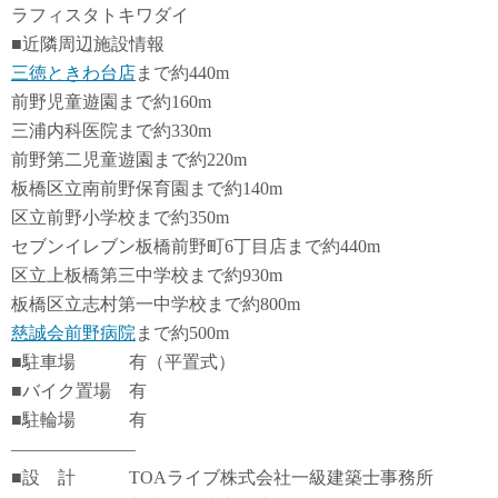
ラフィスタトキワダイ
■近隣周辺施設情報
三徳ときわ台店
まで約440m
前野児童遊園まで約160m
三浦内科医院まで約330m
前野第二児童遊園まで約220m
板橋区立南前野保育園まで約140m
区立前野小学校まで約350m
セブンイレブン板橋前野町6丁目店まで約440m
区立上板橋第三中学校まで約930m
板橋区立志村第一中学校まで約800m
慈誠会前野病院
まで約500m
■駐車場 有（平置式）
■バイク置場 有
■駐輪場 有
―――――――
■設 計 TOAライブ株式会社一級建築士事務所