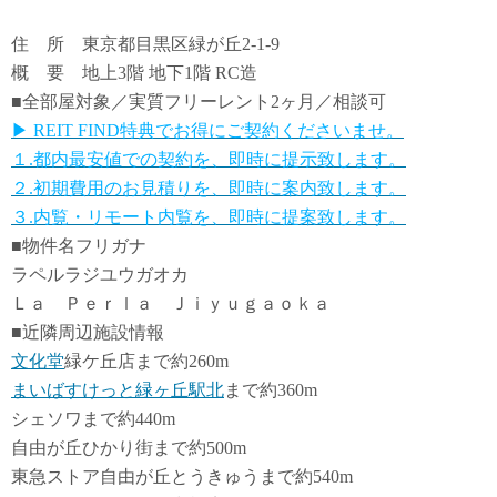
住 所 東京都目黒区緑が丘2-1-9
概 要 地上3階 地下1階 RC造
■全部屋対象／実質フリーレント2ヶ月／相談可
▶ REIT FIND特典でお得にご契約くださいませ。
１.都内最安値での契約を、即時に提示致します。
２.初期費用のお見積りを、即時に案内致します。
３.内覧・リモート内覧を、即時に提案致します。
■物件名フリガナ
ラペルラジユウガオカ
Ｌａ Ｐｅｒｌａ Ｊｉｙｕｇａｏｋａ
■近隣周辺施設情報
文化堂
緑ケ丘店まで約260m
まいばすけっと緑ヶ丘駅北
まで約360m
シェソワまで約440m
自由が丘ひかり街まで約500m
東急ストア自由が丘とうきゅうまで約540m