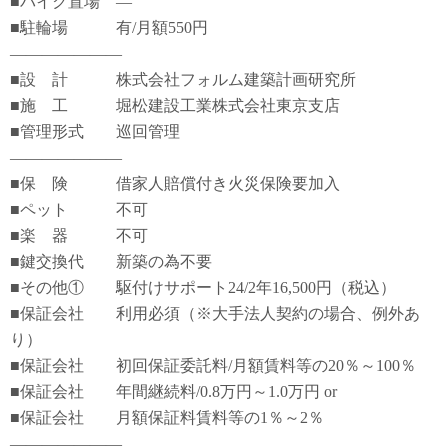
■バイク置場 ―
■駐輪場 有/月額550円
―――――――
■設 計 株式会社フォルム建築計画研究所
■施 工 堀松建設工業株式会社東京支店
■管理形式 巡回管理
―――――――
■保 険 借家人賠償付き火災保険要加入
■ペット 不可
■楽 器 不可
■鍵交換代 新築の為不要
■その他① 駆付けサポート24/2年16,500円（税込）
■保証会社 利用必須（※大手法人契約の場合、例外あ
り）
■保証会社 初回保証委託料/月額賃料等の20％～100％
■保証会社 年間継続料/0.8万円～1.0万円 or
■保証会社 月額保証料賃料等の1％～2％
―――――――