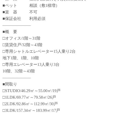
■ペット 相談（敷1積増）
■楽 器 不可
■保証会社 利用必須
―――――――
■概 要
□オフィス/1階～31階
□賃貸住戸/32階～43階
□専用シャトルエレベーター15人乗り2台
地下1階、1階、10階
□専用エレベーター13人乗り3台
10階、32階～43階
―――――――
■間取り
□STUDIO/46.29㎡～55.00㎡/19戸
□1LDK/69.77㎡～79.58㎡/26戸
□2LDK/92.86㎡～112.99㎡/30戸
□3LDK/157.34㎡～183.99㎡/17戸