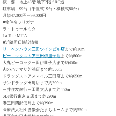
概 要 地上43階 地下2階 SRC造
駐車場 99台（平置式19台・機械式80台）
月額47,300円～99,000円
■物件名フリガナ
ラ・トゥールミタ
La Tour MITA
■近隣周辺施設情報
リーベンハウス三田ツインビル店
まで約10m
ピーコックストア三田伊皿子店
まで約800m
大丸ピーコック三田伊皿子店まで約450m
肉のハナマサ芝浦店まで約550m
ドラッグストアスマイル三田店まで約650m
サンドラッグ田町店まで約300m
三井住友銀行三田通支店まで約450m
SBJ銀行東京支店まで約290m
港三田四郵便局まで約390m
医療法人社団勝優会たまちホームまで約550m