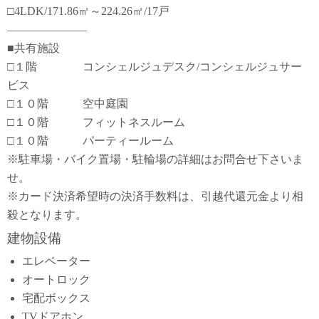
□4LDK/171.86㎡～224.26㎡/17戸
―――――――
■共有施設
□１階 コンシェルジュデスク/コンシェルジュサー
ビス
□１０階 空中庭園
□１０階 フィットネスルーム
□１０階 パーティールーム
※駐車場・バイク置場・駐輪場の詳細はお問合せ下さいま
せ。
※カード決済希望時の決済手数料は、引越代還元金より相
殺となります。
建物設備
エレベーター
オートロック
宅配ボックス
TVドアホン