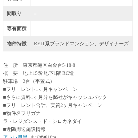
間取り
–
専有面積
–
物件特徴
REIT系ブランドマンション、デザイナーズ
住 所 東京都港区白金台5-18-8
概 要 地上15階 地下1階 RC造
駐車場 2台（平置式）
■フリーレント1ヶ月キャンペーン
■さらに賃料1ヶ月分を弊社がキャッシュバック
■フリーレント合計、実質2ヶ月キャンペーン
■物件名フリガナ
ラ・レジダンス・ド・シロカネダイ
■近隣周辺施設情報
アトレ目黒1
まで約810m