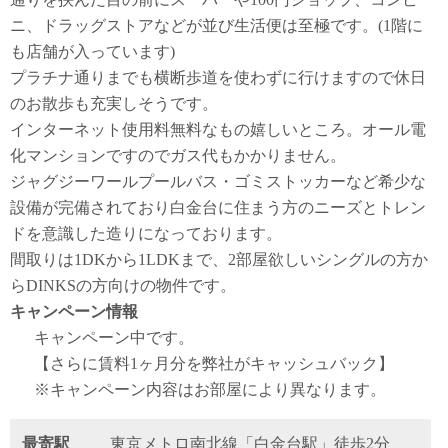
ニ、ドラッグストアなどが並び生活便は至極です。(1階に
も店舗が入っています)
プラチナ通りまでも横断歩道を使わずに行けますので休日
のお散歩も充実しそうです。
インターネット使用料無料なもの嬉しいところ。オール電
化マンションですのでガス代もかかりません。
ジャグジーワールプールバス・ゴミストッカーなど希少な
設備が完備されており白金台に住まう方のニーズとトレン
ドを意識した造りになっております。
間取りは1DKから1LDKまで、2部屋欲しいシングルの方か
らDINKSの方向けの物件です。
キャンペーン情報
キャンペーン中です。
【さらに賃料1ヶ月分を弊社がキャッシュバック】
※キャンペーン内容はお部屋により異なります。
最寄駅
東京メトロ南北線「白金台駅」徒歩2分