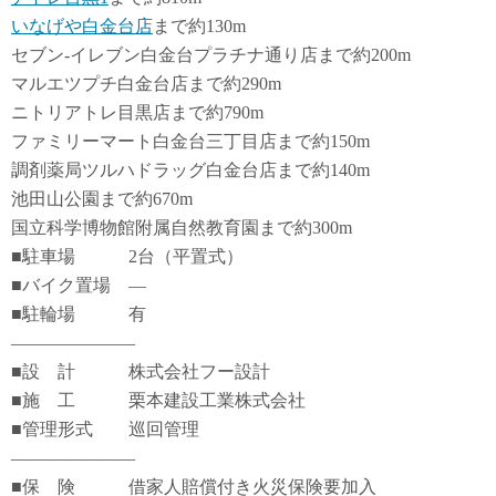
いなげや白金台店
まで約130m
セブン-イレブン白金台プラチナ通り店まで約200m
マルエツプチ白金台店まで約290m
ニトリアトレ目黒店まで約790m
ファミリーマート白金台三丁目店まで約150m
調剤薬局ツルハドラッグ白金台店まで約140m
池田山公園まで約670m
国立科学博物館附属自然教育園まで約300m
■駐車場 2台（平置式）
■バイク置場 ―
■駐輪場 有
―――――――
■設 計 株式会社フー設計
■施 工 栗本建設工業株式会社
■管理形式 巡回管理
―――――――
■保 険 借家人賠償付き火災保険要加入