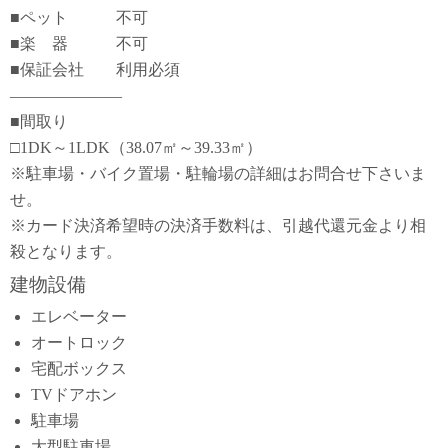
■ペット 不可
■楽 器 不可
■保証会社 利用必須
―――――――
■間取り
□1DK～1LDK（38.07㎡～39.33㎡）
※駐車場・バイク置場・駐輪場の詳細はお問合せ下さいま
せ。
※カード決済希望時の決済手数料は、引越代還元金より相
殺となります。
建物設備
エレベーター
オートロック
宅配ボックス
TVドアホン
駐車場
大型駐車場