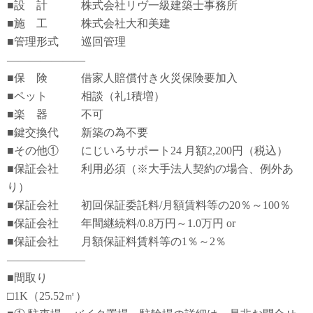
■設 計 株式会社リヴ一級建築士事務所
■施 工 株式会社大和美建
■管理形式 巡回管理
―――――――
■保 険 借家人賠償付き火災保険要加入
■ペット 相談（礼1積増）
■楽 器 不可
■鍵交換代 新築の為不要
■その他① にじいろサポート24 月額2,200円（税込）
■保証会社 利用必須（※大手法人契約の場合、例外あ
り）
■保証会社 初回保証委託料/月額賃料等の20％～100％
■保証会社 年間継続料/0.8万円～1.0万円 or
■保証会社 月額保証料賃料等の1％～2％
―――――――
■間取り
□1K（25.52㎡）