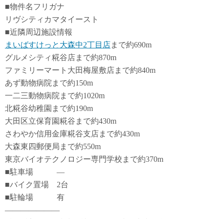
■物件名フリガナ
リヴシティカマタイースト
■近隣周辺施設情報
まいばすけっと大森中2丁目店
まで約690m
グルメシティ糀谷店まで約870m
ファミリーマート大田梅屋敷店まで約840m
あず動物病院まで約150m
一二三動物病院まで約1020m
北糀谷幼稚園まで約190m
大田区立保育園糀谷まで約430m
さわやか信用金庫糀谷支店まで約430m
大森東四郵便局まで約550m
東京バイオテクノロジー専門学校まで約370m
■駐車場 ―
■バイク置場 2台
■駐輪場 有
―――――――