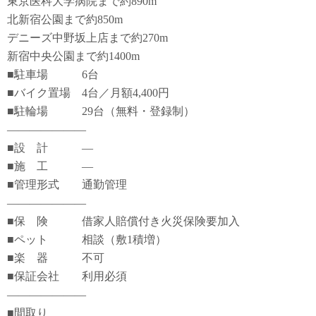
東京医科大学病院まで約890m
北新宿公園まで約850m
デニーズ中野坂上店まで約270m
新宿中央公園まで約1400m
■駐車場 6台
■バイク置場 4台／月額4,400円
■駐輪場 29台（無料・登録制）
―――――――
■設 計 ―
■施 工 ―
■管理形式 通勤管理
―――――――
■保 険 借家人賠償付き火災保険要加入
■ペット 相談（敷1積増）
■楽 器 不可
■保証会社 利用必須
―――――――
■間取り