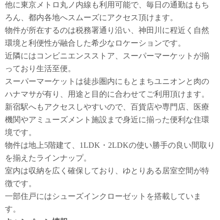
他に東京メトロ丸ノ内線も利用可能で、毎日の通勤はもち
ろん、都内各地へスムーズにアクセス頂けます。
物件が所在するのは税務署通り沿い、神田川に程近く自然
環境と利便性が融合した希少なロケーションです。
近隣にはコンビニエンスストア、スーパーマーケットが揃
っており生活至便。
スーパーマーケットは徒歩圏内にもとまちユニオンと肉の
ハナマサが有り、用途と目的に合わせてご利用頂けます。
新宿駅へもアクセスしやすいので、百貨店や専門店、医療
機関やアミューズメント施設まで身近に揃った便利な住環
境です。
物件は地上5階建て、1LDK・2LDKの使い勝手の良い間取り
を揃えたラインナップ。
室内は収納を広く確保しており、ゆとりある居室空間が特
徴です。
一部住戸にはシューズインクローゼットを搭載していま
す。