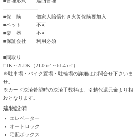
■管理形式 巡回管理
―――――――
■保 険 借家人賠償付き火災保険要加入
■ペット 不可
■楽 器 不可
■保証会社 利用必須
―――――――
■間取り
□1K～2LDK（21.06㎡～61.45㎡）
※駐車場・バイク置場・駐輪場の詳細はお問合せ下さいま
せ。
※カード決済希望時の決済手数料は、引越代還元金より相
殺となります。
建物設備
エレベーター
オートロック
宅配ボックス