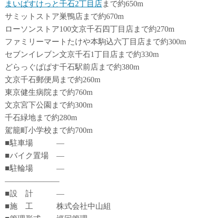
まいばすけっと千石2丁目店
まで約650m
サミットストア巣鴨店まで約670m
ローソンストア100文京千石四丁目店まで約270m
ファミリーマートたけや本駒込六丁目店まで約300m
セブンイレブン文京千石1丁目店まで約330m
どらっぐぱぱす千石駅前店まで約380m
文京千石郵便局まで約260m
東京健生病院まで約760m
文京宮下公園まで約300m
千石緑地まで約280m
駕籠町小学校まで約700m
■駐車場 ―
■バイク置場 ―
■駐輪場 ―
―――――――
■設 計 ―
■施 工 株式会社中山組