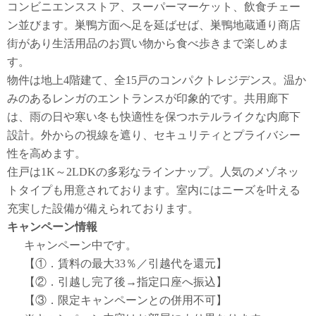
コンビニエンスストア、スーパーマーケット、飲食チェー
ン並びます。巣鴨方面へ足を延ばせば、巣鴨地蔵通り商店
街があり生活用品のお買い物から食べ歩きまで楽しめま
す。
物件は地上4階建て、全15戸のコンパクトレジデンス。温か
みのあるレンガのエントランスが印象的です。共用廊下
は、雨の日や寒い冬も快適性を保つホテルライクな内廊下
設計。外からの視線を遮り、セキュリティとプライバシー
性を高めます。
住戸は1K～2LDKの多彩なラインナップ。人気のメゾネッ
トタイプも用意されております。室内にはニーズを叶える
充実した設備が備えられております。
キャンペーン情報
キャンペーン中です。
【①．賃料の最大33％／引越代を還元】
【②．引越し完了後→指定口座へ振込】
【③．限定キャンペーンとの併用不可】