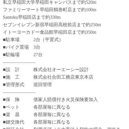
私立早稲田大学早稲田キャンパスまで約520m
ファミリーマート早稲田鶴巻町店まで約100m
Santoku早稲田店まで約330m
セブンイレブン新宿早稲田高校前店まで約250m
イトーヨーカドー食品館早稲田店まで約350m
■駐車場 2台（平置式）
■バイク置場 3台
■駐輪場 27台
―――――――
■設 計 株式会社オーエーシー設計
■施 工 株式会社合田工務店東京本店
■管理形式 巡回管理
―――――――
■保 険 借家人賠償付き火災保険要加入
■ペット 各部屋毎に異なる
■楽 器 各部屋毎に異なる
■鍵交換代 各部屋毎に異なる