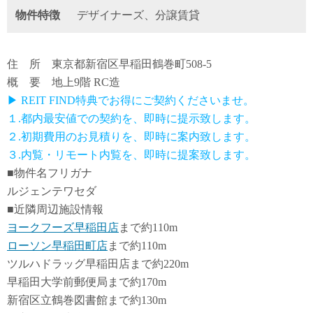
物件特徴
デザイナーズ、分譲賃貸
住 所 東京都新宿区早稲田鶴巻町508-5
概 要 地上9階 RC造
▶ REIT FIND特典でお得にご契約くださいませ。
１.都内最安値での契約を、即時に提示致します。
２.初期費用のお見積りを、即時に案内致します。
３.内覧・リモート内覧を、即時に提案致します。
■物件名フリガナ
ルジェンテワセダ
■近隣周辺施設情報
ヨークフーズ早稲田店
まで約110m
ローソン早稲田町店
まで約110m
ツルハドラッグ早稲田店まで約220m
早稲田大学前郵便局まで約170m
新宿区立鶴巻図書館まで約130m