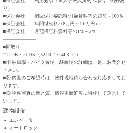
■保証会社 利用必須（※大手法人契約の場合、例外あ
り）
■保証会社 初回保証委託料/月額賃料等の20％～100％
■保証会社 年間継続料/0.8万円～1.0万円 or
■保証会社 月額保証料賃料等の1％～2％
―――――――
■間取り
□1LDK～2LDK（32.90㎡～44.81㎡）
■① 駐車場・バイク置場・駐輪場の詳細は、是非お問合せ
下さい。
■② 内覧のご希望時は、物件現地待ち合わせ対応をしてお
ります。
■③ 物件写真の量と質、情報更新鮮度に特化して運営して
います。
建物設備
エレベーター
オートロック