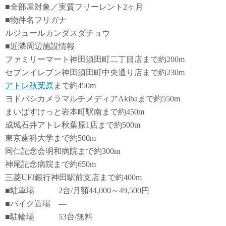
■全部屋対象／実質フリーレント2ヶ月
■物件名フリガナ
ルジュールカンダスダチョウ
■近隣周辺施設情報
ファミリーマート神田須田町二丁目店まで約200m
セブンイレブン神田須田町中央通り店まで約230m
アトレ秋葉原
まで約450m
ヨドバシカメラマルチメディアAkibaまで約550m
まいばすけっと岩本町駅南まで約450m
成城石井アトレ秋葉原1店まで約500m
東京歯科大学まで約500m
同仁記念会明和病院まで約300m
神尾記念病院まで約650m
三菱UFJ銀行神田駅前支店まで約400m
■駐車場 2台/月額44,000～49,500円
■バイク置場 ―
■駐輪場 53台/無料