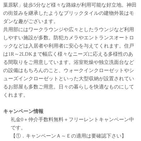
葉原駅」徒歩5分など様々な路線が利用可能な好立地。神田
の街並みを継承したようなブリックタイルの建物外装はモ
ダンな趣がございます。
共用部にはワークラウンジや広々としたラウンジなど利用
しやすい施設が多数。防犯カメラやエントランスオートロ
ックなどは入居者や利用者に安心を与えてくれます。住戸
は1R～2LDKまで幅広く様々なニーズに応える多様性のあ
る間取りをご用意しています。浴室乾燥や独立洗面台など
の設備はもちろんのこと、ウォークインクローゼットやシ
ューズインクローゼットといった大型収納が設置されてい
るお部屋も多数ご用意。日々の暮らしを快適なものにして
くれます。
キャンペーン情報
礼金0
＋
仲介手数料無料
＋
フリーレント
キャンペーン中
です。
【①．キャンペーンＡ～Ｅの適用は要確認下さい】