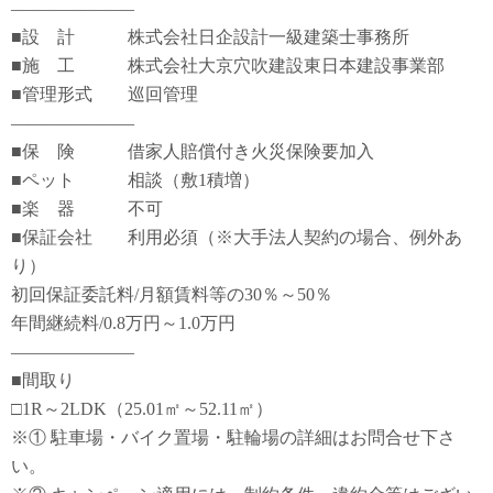
―――――――
■設 計 株式会社日企設計一級建築士事務所
■施 工 株式会社大京穴吹建設東日本建設事業部
■管理形式 巡回管理
―――――――
■保 険 借家人賠償付き火災保険要加入
■ペット 相談（敷1積増）
■楽 器 不可
■保証会社 利用必須（※大手法人契約の場合、例外あ
り）
初回保証委託料/月額賃料等の30％～50％
年間継続料/0.8万円～1.0万円
―――――――
■間取り
□1R～2LDK（25.01㎡～52.11㎡）
※① 駐車場・バイク置場・駐輪場の詳細はお問合せ下さ
い。