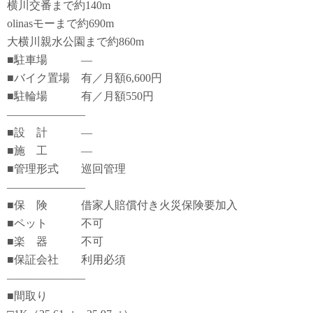
横川交番まで約140m
olinasモーまで約690m
大横川親水公園まで約860m
■駐車場 ―
■バイク置場 有／月額6,600円
■駐輪場 有／月額550円
―――――――
■設 計 ―
■施 工 ―
■管理形式 巡回管理
―――――――
■保 険 借家人賠償付き火災保険要加入
■ペット 不可
■楽 器 不可
■保証会社 利用必須
―――――――
■間取り