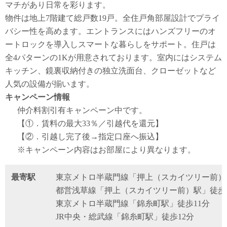
マチがあり日常を彩ります。
物件は地上7階建て総戸数19戸。全住戸角部屋設計でプライ
バシー性を高めます。エントランスにはハンズフリーのオ
ートロックを導入しスマートな暮らしをサポート。住戸は
全4パターンの1Kが用意されております。室内にはシステム
キッチン、鏡裏収納付きの独立洗面台、クローゼットなど
人気の設備が揃います。
キャンペーン情報
仲介料割引有
キャンペーン中です。
【①．賃料の最大33％／引越代を還元】
【②．引越し完了後→指定口座へ振込】
※キャンペーン内容はお部屋により異なります。
最寄駅
東京メトロ半蔵門線「押上（スカイツリー前）
都営浅草線「押上（スカイツリー前）駅」徒歩
東京メトロ半蔵門線「錦糸町駅」徒歩11分
JR中央・総武線「錦糸町駅」徒歩12分