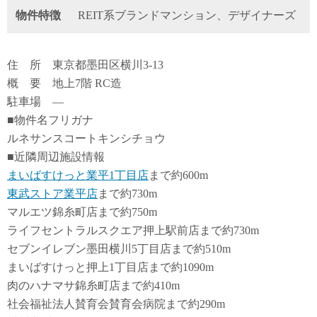
物件特徴
REIT系ブランドマンション、デザイナーズ
住 所 東京都墨田区横川3-13
概 要 地上7階 RC造
駐車場 ―
■物件名フリガナ
ルネサンスコートキンシチョウ
■近隣周辺施設情報
まいばすけっと業平1丁目店
まで約600m
東武ストア業平店
まで約730m
マルエツ錦糸町店まで約750m
ライフセントラルスクエア押上駅前店まで約730m
セブンイレブン墨田横川5丁目店まで約510m
まいばすけっと押上1丁目店まで約1090m
肉のハナマサ錦糸町店まで約410m
社会福祉法人賛育会賛育会病院まで約290m