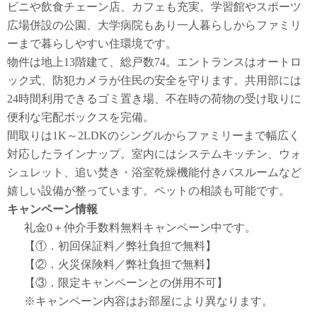
ビニや飲食チェーン店、カフェも充実。学習館やスポーツ
広場併設の公園、大学病院もあり一人暮らしからファミリ
ーまで暮らしやすい住環境です。
物件は地上13階建て、総戸数74。エントランスはオートロ
ック式、防犯カメラが住民の安全を守ります。共用部には
24時間利用できるゴミ置き場、不在時の荷物の受け取りに
便利な宅配ボックスを完備。
間取りは1K～2LDKのシングルからファミリーまで幅広く
対応したラインナップ。室内にはシステムキッチン、ウォ
シュレット、追い焚き・浴室乾燥機能付きバスルームなど
嬉しい設備が整っています。ペットの相談も可能です。
キャンペーン情報
礼金0
＋
仲介手数料無料
キャンペーン中です。
【①．初回保証料／弊社負担で無料】
【②．火災保険料／弊社負担で無料】
【③．限定キャンペーンとの併用不可】
※キャンペーン内容はお部屋により異なります。