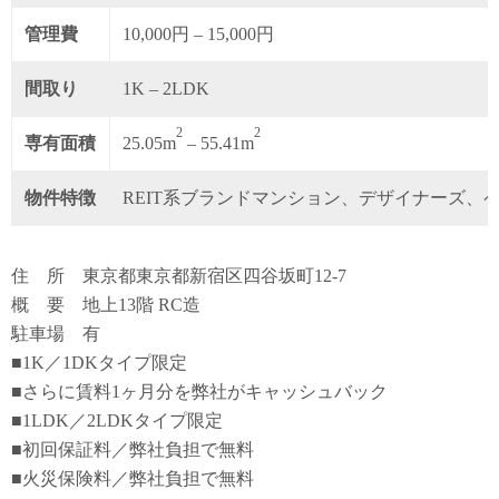
管理費
10,000円 – 15,000円
間取り
1K – 2LDK
2
2
専有面積
25.05m
– 55.41m
物件特徴
REIT系ブランドマンション、デザイナーズ、
住 所 東京都東京都新宿区四谷坂町12-7
概 要 地上13階 RC造
駐車場 有
■1K／1DKタイプ限定
■さらに賃料1ヶ月分を弊社がキャッシュバック
■1LDK／2LDKタイプ限定
■初回保証料／弊社負担で無料
■火災保険料／弊社負担で無料