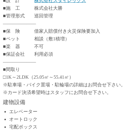
■設 計
株式会社スタイレックス
■施 工 株式会社大勝
■管理形式 巡回管理
―――――――
■保 険 借家人賠償付き火災保険要加入
■ペット 相談（敷1積増）
■楽 器 不可
■保証会社 利用必須
―――――――
■間取り
□1K～2LDK（25.05㎡～55.41㎡）
※駐車場・バイク置場・駐輪場の詳細はお問合せ下さい。
※カード決済希望時はスタッフにお問合せ下さい。
建物設備
エレベーター
オートロック
宅配ボックス