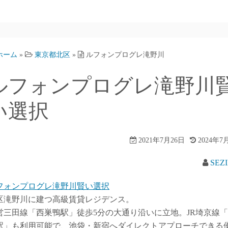
ホーム
»
東京都北区
»
ルフォンプログレ滝野川
ルフォンプログレ滝野川
い選択
2021年7月26日
2024年7
SEZ
フォンプログレ滝野川賢い選択
区滝野川に建つ高級賃貸レジデンス。
営三田線「西巣鴨駅」徒歩5分の大通り沿いに立地。JR埼京線
駅」も利用可能で、池袋・新宿へダイレクトアプローチできる