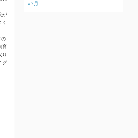
« 7月
設が
多く
ての
飼育
取り
イグ