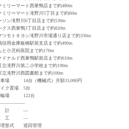
ァミリーマート西巣鴨店まで約480m
ァミリーマート滝野川5丁目まで約60m
ーソン滝野川6丁目店まで約530m
ンクス西巣鴨3丁目店まで約820m
マツモトキヨシ滝野川市場通り店まで約330m
鴨信用金庫板橋駅前支店まで約490m
もと小児科医院まで約170m
クドナルド西巣鴨駅前店まで約610m
区立滝野川第二小学校まで約190m
区立滝野川西図書館まで約100m
駐車場 14台（機械式）月額33,000円
バイク置場 5台
駐輪場 122台
――――――
設 計 ―
施 工 ―
管理形式 巡回管理