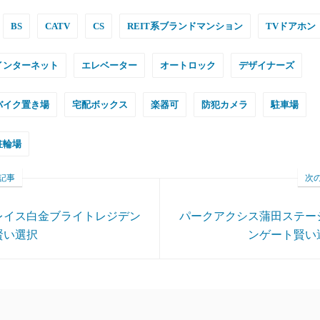
BS
CATV
CS
REIT系ブランドマンション
TVドアホン
インターネット
エレベーター
オートロック
デザイナーズ
バイク置き場
宅配ボックス
楽器可
防犯カメラ
駐車場
駐輪場
記事
次
レイス白金ブライトレジデン
パークアクシス蒲田ステー
賢い選択
ンゲート賢い