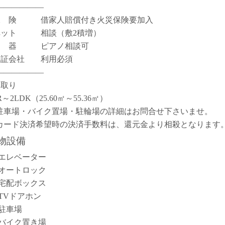
――――――
保 険 借家人賠償付き火災保険要加入
ペット 相談（敷2積増）
楽 器 ピアノ相談可
保証会社 利用必須
――――――
間取り
R～2LDK（25.60㎡～55.36㎡）
駐車場・バイク置場・駐輪場の詳細はお問合せ下さいませ。
カード決済希望時の決済手数料は、還元金より相殺となります
物設備
エレベーター
オートロック
宅配ボックス
TVドアホン
駐車場
バイク置き場