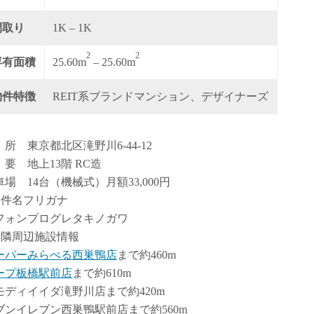
間取り
1K – 1K
2
2
専有面積
25.60m
– 25.60m
物件特徴
REIT系ブランドマンション、デザイナーズ
 所 東京都北区滝野川6-44-12
 要 地上13階 RC造
車場 14台（機械式）月額33,000円
物件名フリガナ
フォンプログレタキノガワ
近隣周辺施設情報
ーパーみらべる西巣鴨店
まで約460m
ープ板橋駅前店
まで約610m
モディイイダ滝野川店まで約420m
ブンイレブン西巣鴨駅前店まで約560m