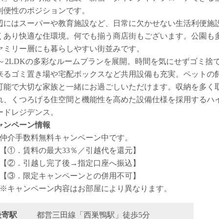
利便性のポジションです。
辺にはスーパーや教育施設など、日常に欠かせない生活利便施
くあり快適な住環境。何でも揃う商店街もございます。公園も
ァミリー層にも暮らしやすい街並みです。
R～2LDKの多彩なルームプランを展開。時間を気にせずゴミ捨
来るゴミ置き場や宅配ボックスなど共用設備も充実。ペットの
可能で大切な家族と一緒にお過ごしいただけます。収納を多く
れ、くつろげる住空間と機能性を高めた設備仕様を採用するハ
ードレジデンス。
ャンペーン情報
仲介手数料無料
キャンペーン中です。
【①．賃料の最大33％／引越代を還元】
【②．引越し完了後→指定口座へ振込】
【③．限定キャンペーンとの併用不可】
※キャンペーン内容はお部屋により異なります。
最寄駅
都営三田線「西巣鴨駅」徒歩5分