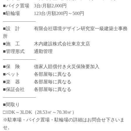
■バイク置場 3台/月額2,000円
■駐輪場 123台/月額200円～500円
―――――――
■設 計 有限会社環境デザイン研究室一級建築士事務
所
■施 工 木内建設株式会社東京支店
■管理形式 通勤管理
―――――――
■保 険 借家人賠償付き火災保険要加入
■ペット 各部屋毎に異なる
■楽 器 各部屋毎に異なる
■保証会社 各部屋毎に異なる
―――――――
■間取り
□1DK～3LDK（28.53㎡～70.30㎡）
※駐車場・バイク置場・駐輪場の詳細はお問合せ下さいま
せ。