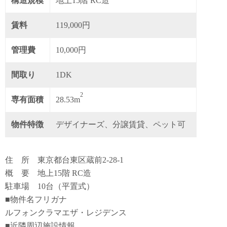
構造規模
地上15階 RC造
賃料
119,000円
管理費
10,000円
間取り
1DK
2
専有面積
28.53m
物件特徴
デザイナーズ、分譲賃貸、ペット可
住 所 東京都台東区蔵前2-28-1
概 要 地上15階 RC造
駐車場 10台（平置式）
■物件名フリガナ
ルフォンクラマエザ・レジデンス
■近隣周辺施設情報