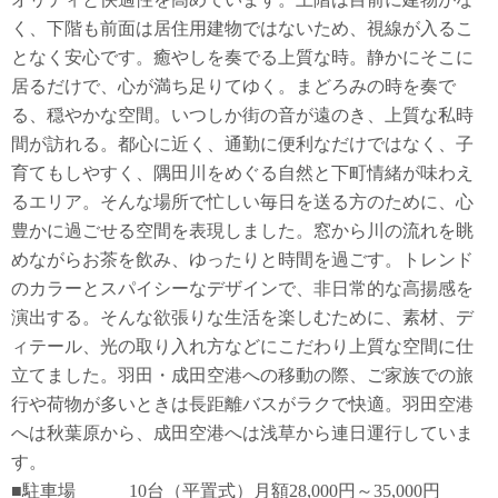
く、下階も前面は居住用建物ではないため、視線が入るこ
となく安心です。癒やしを奏でる上質な時。静かにそこに
居るだけで、心が満ち足りてゆく。まどろみの時を奏で
る、穏やかな空間。いつしか街の音が遠のき、上質な私時
間が訪れる。都心に近く、通勤に便利なだけではなく、子
育てもしやすく、隅田川をめぐる自然と下町情緒が味わえ
るエリア。そんな場所で忙しい毎日を送る方のために、心
豊かに過ごせる空間を表現しました。窓から川の流れを眺
めながらお茶を飲み、ゆったりと時間を過ごす。トレンド
のカラーとスパイシーなデザインで、非日常的な高揚感を
演出する。そんな欲張りな生活を楽しむために、素材、デ
ィテール、光の取り入れ方などにこだわり上質な空間に仕
立てました。羽田・成田空港への移動の際、ご家族での旅
行や荷物が多いときは長距離バスがラクで快適。羽田空港
へは秋葉原から、成田空港へは浅草から連日運行していま
す。
■駐車場 10台（平置式）月額28,000円～35,000円