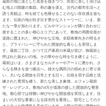
蔵前の地に凛とした造形を描きつつ、街並に美しく溶け込
む地上15階建の集邸。和の趣を湛え、次代の都市生活へと
誘う美観は、時を経ても色褪せることのない存在感を放ち
ます。伝統の地が紡ぎ出す豊かなストーリーに、いま、新
たな一章が加わります。ビルやマンションが隣り合わせに
接することの多い都心エリアにあって、敷地の周囲全面が
道路に囲まれた、伸びやかな立地。全邸南東向きの明るさ
と、プライバシーに守られた開放的な暮らしを実現しま
す。蔵前二丁目、かつて江戸幕府の米蔵が並び、御蔵前と
呼ばれた賑わいの地。その華やかな時を引き継ぐように、
蔵前はいま、さまざまなカルチャーやアートに磨かれ、さ
らなる輝きを放つ拠点へ。雄大な隅田川の煌めきに寄り添
い、大いなる開放を日常とする日々。伝統を宿す品格と洗
練された豊潤を纏う、新たな美しき象徴、ルフォン蔵前
ザ・レジデンス。敷地の4方が道路の接した開放的な整形
地。都心部では得難い伸びやかな開放感を実現します。住
まいの大切な要素になる採光性を重視し、邸宅としてのク
オリティと快適性を高めています。上階は目前に建物がな