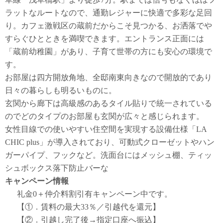
ラットなルートなので、通勤レジャーに快適で多彩な足回
り。カフェ激戦区の蔵前だからこそ見つかる、お洒落でや
すらぐひとときを満喫できます。エントランス正面には
「蔵前幼稚園」があり、子育て世帯の方にも安心の環境で
す。
お部屋は四方開放角地、全邸南東向きなので開放的であり
日々の暮らしも明るいものに。
玄関から廊下は高級感のあるタイル貼りで統一されている
のでどのタイプのお部屋も玄関が広々と感じられます。
女性目線での使いやすい住空間を実現する設備仕様「LA
CHIC plus」が導入されており、可動式クローゼットやハン
ガーパイプ、フックなど。洗面台にはメッシュ棚、ティッ
シュボックス落下防止バーな
キャンペーン情報
礼金0
＋
仲介料割引有
キャンペーン中です。
【①．賃料の最大33％／引越代を還元】
【②．引越し完了後→指定口座へ振込】