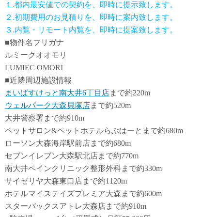
１.都内最安値での契約を、即時に提示致します。
２.初期費用のお見積りを、即時に案内致します。
３.内覧・リモート内覧を、即時に提案致します。
■物件名フリガナ
ルミークオオモリ
LUMIEC OMORI
■近隣周辺施設情報
まいばすけっと南大井6丁目店
まで約220m
ウェルパーク大森貝塚店
まで約520m
大井警察署まで約910m
ペットサロン&ペットホテルらぶはーとまで約680m
ローソン大森海岸駅前店まで約680m
セブンイレブン大森駅北店まで約770m
南大井ペインクリニック整形外科まで約330m
サイゼリヤ大森東口店まで約1120m
ホテルマイステイズプレミア大森まで約600m
スターバックスアトレ大森店まで約910m