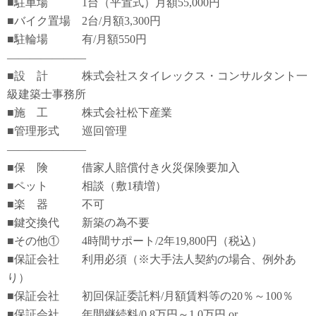
■駐車場 1台（平置式）月額55,000円
■バイク置場 2台/月額3,300円
■駐輪場 有/月額550円
―――――――
■設 計 株式会社スタイレックス・コンサルタント一
級建築士事務所
■施 工 株式会社松下産業
■管理形式 巡回管理
―――――――
■保 険 借家人賠償付き火災保険要加入
■ペット 相談（敷1積増）
■楽 器 不可
■鍵交換代 新築の為不要
■その他① 4時間サポート/2年19,800円（税込）
■保証会社 利用必須（※大手法人契約の場合、例外あ
り）
■保証会社 初回保証委託料/月額賃料等の20％～100％
■保証会社 年間継続料/0.8万円～1.0万円 or