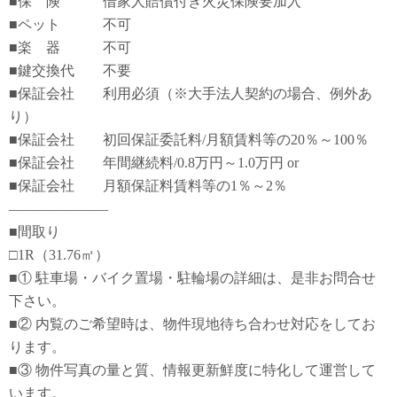
■保 険 借家人賠償付き火災保険要加入
■ペット 不可
■楽 器 不可
■鍵交換代 不要
■保証会社 利用必須（※大手法人契約の場合、例外あ
り）
■保証会社 初回保証委託料/月額賃料等の20％～100％
■保証会社 年間継続料/0.8万円～1.0万円 or
■保証会社 月額保証料賃料等の1％～2％
―――――――
■間取り
□1R（31.76㎡）
■① 駐車場・バイク置場・駐輪場の詳細は、是非お問合せ
下さい。
■② 内覧のご希望時は、物件現地待ち合わせ対応をしてお
ります。
■③ 物件写真の量と質、情報更新鮮度に特化して運営して
います。