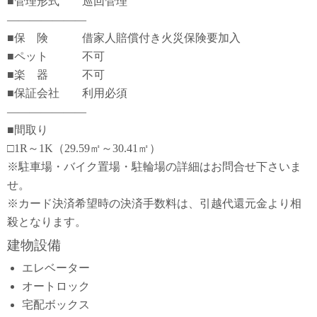
■管理形式 巡回管理
―――――――
■保 険 借家人賠償付き火災保険要加入
■ペット 不可
■楽 器 不可
■保証会社 利用必須
―――――――
■間取り
□1R～1K（29.59㎡～30.41㎡）
※駐車場・バイク置場・駐輪場の詳細はお問合せ下さいま
せ。
※カード決済希望時の決済手数料は、引越代還元金より相
殺となります。
建物設備
エレベーター
オートロック
宅配ボックス