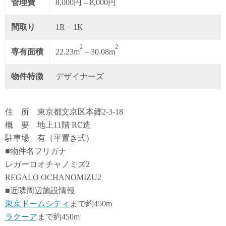
管理費
8,000円 – 8,000円
間取り
1R – 1K
2
2
専有面積
22.23m
– 30.08m
物件特徴
デザイナーズ
住 所 東京都文京区本郷2-3-18
概 要 地上11階 RC造
駐車場 有（平置き式）
■物件名フリガナ
レガーロオチャノミズ2
REGALO OCHANOMIZU2
■近隣周辺施設情報
東京ドームシティ
まで約450m
ラクーア
まで約450m