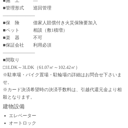
■施 工 ―
■管理形式 巡回管理
―――――――
■保 険 借家人賠償付き火災保険要加入
■ペット 相談（敷1積増）
■楽 器 不可
■保証会社 利用必須
―――――――
■間取り
□1LDK～3LDK（61.07㎡～102.42㎡）
※駐車場・バイク置場・駐輪場の詳細はお問合せ下さいま
せ。
※カード決済希望時の決済手数料は、引越代還元金より相
殺となります。
建物設備
エレベーター
オートロック