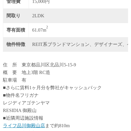
管理費
15,000円
間取り
2LDK
2
専有面積
61.07m
物件特徴
REIT系ブランドマンション、デザイナーズ、
住 所 東京都品川区北品川5-15-9
概 要 地上3階 RC造
駐車場 有
■さらに賃料1ヶ月分を弊社がキャッシュバック
■物件名フリガナ
レジディアゴテンヤマ
RESIDIA 御殿山
■近隣周辺施設情報
ライフ品川御殿山店
まで約810m