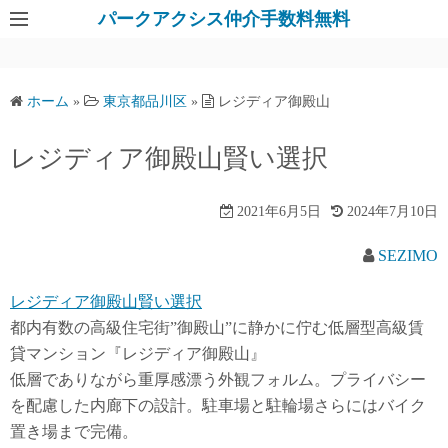
パークアクシス仲介手数料無料
ホーム
»
東京都品川区
»
レジディア御殿山
レジディア御殿山賢い選択
2021年6月5日
2024年7月10日
SEZIMO
レジディア御殿山賢い選択
都内有数の高級住宅街”御殿山”に静かに佇む低層型高級賃
貸マンション『レジディア御殿山』
低層でありながら重厚感漂う外観フォルム。プライバシー
を配慮した内廊下の設計。駐車場と駐輪場さらにはバイク
置き場まで完備。