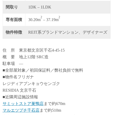
間取り
1DK – 1LDK
2
2
専有面積
30.20m
– 37.19m
物件特徴
REIT系ブランドマンション、デザイナーズ
住 所 東京都文京区千石4-45-15
概 要 地上12階 SRC造
駐車場 ―
■全部屋対象／初回保証料／弊社負担で無料
■物件名フリガナ
レジディアブンキョウセンゴク
RESIDIA 文京千石
■近隣周辺施設情報
サミットストア巣鴨店
まで約670m
マルエツプチ千石店
まで約510m