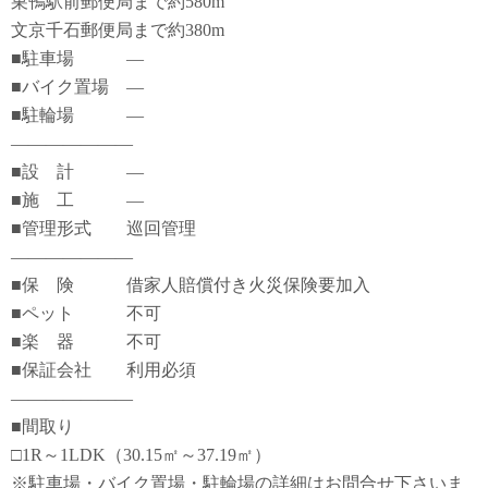
巣鴨駅前郵便局まで約580m
文京千石郵便局まで約380m
■駐車場 ―
■バイク置場 ―
■駐輪場 ―
―――――――
■設 計 ―
■施 工 ―
■管理形式 巡回管理
―――――――
■保 険 借家人賠償付き火災保険要加入
■ペット 不可
■楽 器 不可
■保証会社 利用必須
―――――――
■間取り
□1R～1LDK（30.15㎡～37.19㎡）
※駐車場・バイク置場・駐輪場の詳細はお問合せ下さいま