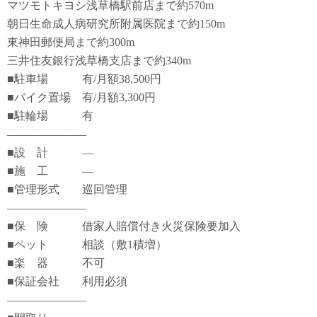
マツモトキヨシ浅草橋駅前店まで約570m
朝日生命成人病研究所附属医院まで約150m
東神田郵便局まで約300m
三井住友銀行浅草橋支店まで約340m
■駐車場 有/月額38,500円
■バイク置場 有/月額3,300円
■駐輪場 有
―――――――
■設 計 ―
■施 工 ―
■管理形式 巡回管理
―――――――
■保 険 借家人賠償付き火災保険要加入
■ペット 相談（敷1積増）
■楽 器 不可
■保証会社 利用必須
―――――――