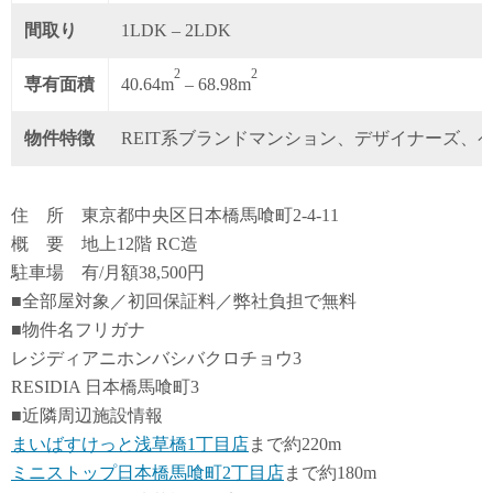
間取り
1LDK – 2LDK
2
2
専有面積
40.64m
– 68.98m
物件特徴
REIT系ブランドマンション、デザイナーズ、
住 所 東京都中央区日本橋馬喰町2-4-11
概 要 地上12階 RC造
駐車場 有/月額38,500円
■全部屋対象／初回保証料／弊社負担で無料
■物件名フリガナ
レジディアニホンバシバクロチョウ3
RESIDIA 日本橋馬喰町3
■近隣周辺施設情報
まいばすけっと浅草橋1丁目店
まで約220m
ミニストップ日本橋馬喰町2丁目店
まで約180m