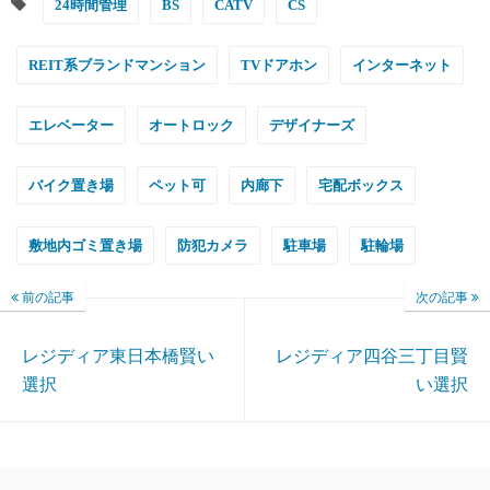
24時間管理
BS
CATV
CS
REIT系ブランドマンション
TVドアホン
インターネット
エレベーター
オートロック
デザイナーズ
バイク置き場
ペット可
内廊下
宅配ボックス
敷地内ゴミ置き場
防犯カメラ
駐車場
駐輪場
前の記事
次の記事
レジディア東日本橋賢い
レジディア四谷三丁目賢
選択
い選択