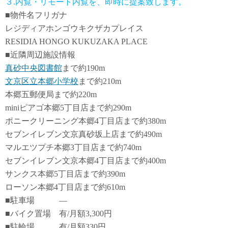
３.内覧・リモート内覧を、即時に提案致します。
■物件名フリガナ
レジディアホンゴウキクザカプレイス
RESIDIA HONGO KUKUZAKA PLACE
■近隣周辺施設情報
真砂中央図書館
まで約190m
文京区立本郷小学校
まで約210m
本郷五郵便局まで約220m
miniピアゴ本郷5丁目店まで約290m
ポニークリーニング本郷4丁目店まで約380m
セブンイレブン文京真砂坂上店まで約490m
マルエツプチ本郷3丁目店まで約740m
セブンイレブン文京本郷4丁目店まで約400m
サンクス本郷5丁目店まで約390m
ローソン本郷4丁目店まで約610m
■駐車場 ―
■バイク置場 有/月額3,300円
■駐輪場 有/月額330円