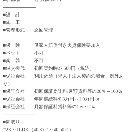
―――――――
■設 計 ―
■施 工 ―
■管理形式 巡回管理
―――――――
■保 険 借家人賠償付き火災保険要加入
■ペット 不可
■楽 器 不可
■鍵交換代 初回契約時27,500円（税込）
■保証会社 利用必須（※大手法人契約の場合、例外あ
り）
■保証会社 初回保証委託料/月額賃料等の20％～100％
■保証会社 年間継続料/0.8万円～1.0万円 or
■保証会社 月額保証料賃料等の1％～2％
―――――――
■間取り
□2K～1LDK（40.35㎡～40.50㎡）