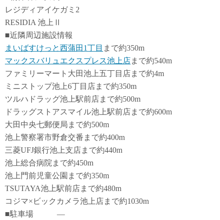
レジディアイケガミ2
RESIDIA 池上Ⅱ
■近隣周辺施設情報
まいばすけっと西蒲田1丁目
まで約350m
マックスバリュエクスプレス池上店
まで約540m
ファミリーマート大田池上五丁目店まで約4m
ミニストップ池上6丁目店まで約350m
ツルハドラッグ池上駅前店まで約500m
ドラッグストアスマイル池上駅前店まで約600m
大田中央七郵便局まで約500m
池上警察署市野倉交番まで約400m
三菱UFJ銀行池上支店まで約440m
池上総合病院まで約450m
池上門前児童公園まで約350m
TSUTAYA池上駅前店まで約480m
コジマ×ビックカメラ池上店まで約1030m
■駐車場 ―