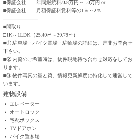
■保証会社 年間継続料/0.8万円～1.0万円 or
■保証会社 月額保証料賃料等の1％～2％
―――――――
■間取り
□1K～1LDK（25.40㎡～39.78㎡）
■① 駐車場・バイク置場・駐輪場の詳細は、是非お問合せ
下さい。
■② 内覧のご希望時は、物件現地待ち合わせ対応をしてお
ります。
■③ 物件写真の量と質、情報更新鮮度に特化して運営して
います。
建物設備
エレベーター
オートロック
宅配ボックス
TVドアホン
バイク置き場