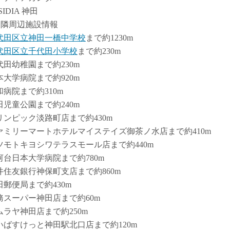
SIDIA 神田
近隣周辺施設情報
代田区立神田一橋中学校
まで約1230m
代田区立千代田小学校
まで約230m
代田幼稚園まで約230m
本大学病院まで約920m
和病院まで約310m
田児童公園まで約240m
リンピック淡路町店まで約430m
ァミリーマートホテルマイステイズ御茶ノ水店まで約410m
ツモトキヨシワテラスモール店まで約440m
河台日本大学病院まで約780m
井住友銀行神保町支店まで約860m
田郵便局まで約430m
務スーパー神田店まで約60m
ムラヤ神田店まで約250m
いばすけっと神田駅北口店まで約120m