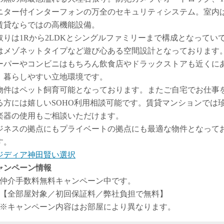
ニター付インターフォンの万全のセキュリティシステム。室内
賃貸ならではの高機能設備。
取りは1Rから2LDKとシングルファミリーまで構成となってい
はメゾネットタイプなど遊び心ある空間設計となっております
ーパーやコンビニはもちろん飲食店やドラックストアも近くに
、暮らしやすい立地環境です。
物件はペット飼育可能となっております。またご自宅でお仕事
る方には嬉しいSOHO利用相談可能です。賃貸マンションでは
楽器の使用もご相談いただけます。
ジネスの拠点にもプライベートの拠点にも最適な物件となって
す。
ジディア神田賢い選択
ャンペーン情報
仲介手数料無料
キャンペーン中です。
【全部屋対象／初回保証料／弊社負担で無料】
※キャンペーン内容はお部屋により異なります。