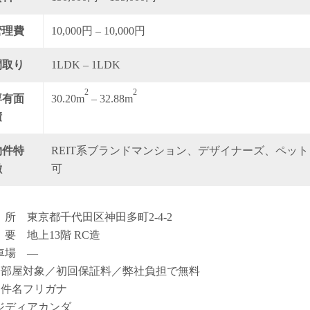
管理費
10,000円 – 10,000円
間取り
1LDK – 1LDK
2
2
専有面
30.20m
– 32.88m
積
物件特
REIT系ブランドマンション、デザイナーズ、ペット
徴
可
 所 東京都千代田区神田多町2-4-2
 要 地上13階 RC造
車場 ―
全部屋対象／初回保証料／弊社負担で無料
物件名フリガナ
ジディアカンダ