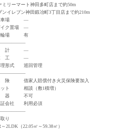
ァミリーマート神田多町店まで約50m
ブンイレブン神田鍛冶町3丁目店まで約210m
駐車場 ―
バイク置場 ―
駐輪場 有
――――――
設 計 ―
施 工 ―
管理形式 巡回管理
――――――
保 険 借家人賠償付き火災保険要加入
ペット 相談（敷1積増）
楽 器 不可
保証会社 利用必須
――――――
間取り
R～2LDK（22.05㎡～59.38㎡）