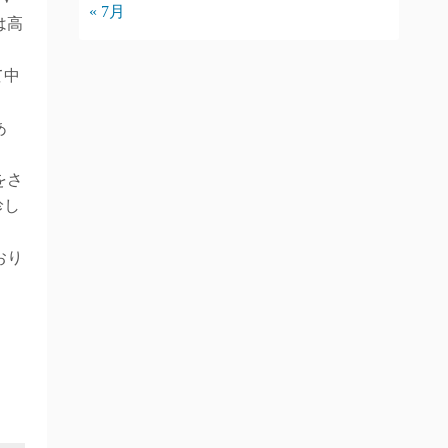
« 7月
は高
て中
。
あ
をさ
珍し
おり