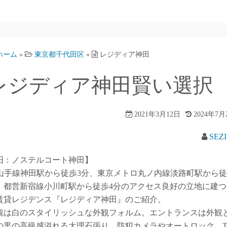
ホーム
»
東京都千代田区
»
レジディア神田
レジディア神田賢い選択
2021年3月12日
2024年7月
SEZ
旧：ノステルコート神田】
R山手線神田駅から徒歩3分、東京メトロ丸ノ内線淡路町駅から徒
、都営新宿線小川町駅から徒歩4分のアクセス良好の立地に建つ
賃貸レジデンス『レジディア神田』のご紹介。
観は白のスタイリッシュな外観フォルム。エントランスは外観
の黒の高級感溢れる大理石張り。防犯カメラやオートロック、T