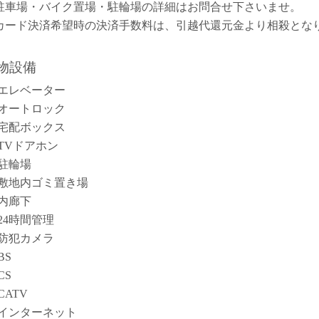
駐車場・バイク置場・駐輪場の詳細はお問合せ下さいませ。
カード決済希望時の決済手数料は、引越代還元金より相殺とな
。
物設備
エレベーター
オートロック
宅配ボックス
TVドアホン
駐輪場
敷地内ゴミ置き場
内廊下
24時間管理
防犯カメラ
BS
CS
CATV
インターネット