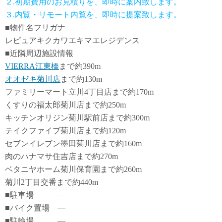
２.初期費用のお見積りを、即時に案内致します。
３.内覧・リモート内覧を、即時に提案致します。
■物件名フリガナ
レピュアキクカワエキマエレジデンス
■近隣周辺施設情報
VIERRA江東橋
まで約390m
オオゼキ菊川店
まで約130m
ファミリーマート立川4丁目店まで約170m
くすりの福太郎菊川店まで約250m
キッチンオリジン菊川駅前店まで約300m
テイクファイブ菊川店まで約120m
セブンイレブン墨田菊川店まで約160m
肉のハナマサ住吉店まで約270m
ベタニヤホーム菊川保育園まで約260m
菊川2丁目交番まで約440m
■駐車場 ―
■バイク置場 ―
■駐輪場 ―