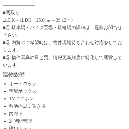
―――――――
■間取り
□1DK～1LDK（25.04㎡～39.12㎡）
■① 駐車場・バイク置場・駐輪場の詳細は、是非お問合せ
下さい。
■② 内覧のご希望時は、物件現地待ち合わせ対応をしてお
ります。
■③ 物件写真の量と質、情報更新鮮度に特化して運営して
います。
建物設備
オートロック
宅配ボックス
TVドアホン
敷地内ゴミ置き場
内廊下
24時間管理
防犯カメラ