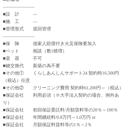
―――――――
■設 計 ―
■施 工 ―
■管理形式 巡回管理
―――――――
■保 険 借家人賠償付き火災保険要加入
■ペット 相談（敷1積増）
■楽 器 不可
■鍵交換代 新築の為不要
■その他① くらしあんしんサポート24 契約時16,500円
（税込）任意
■その他② クリーニング費用 契約時61,200円～（税込）
■保証会社 利用必須（※大手法人契約の場合、例外あ
り）
■保証会社 初回保証委託料/月額賃料等の20％～100％
■保証会社 年間継続料/0.8万円～1.0万円 or
■保証会社 月額保証料賃料等の1％～2％