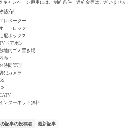
② キャンペーン適用には、制約条件・違約金等はございません
物設備
エレベーター
オートロック
宅配ボックス
TVドアホン
敷地内ゴミ置き場
内廊下
24時間管理
防犯カメラ
BS
CS
CATV
インターネット無料
この記事の投稿者
最新記事