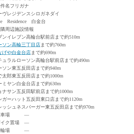
物件名フリガナ
ーヴレジデンスシロガネダイ
ve Residence 白金台
近隣周辺施設情報
ブンイレブン高輪台駅前店まで約510m
ーソン高輪三丁目店
まで約760m
なげや白金台店
まで約690m
チュラルローソン高輪台駅前店まで約490m
ーソン東五反田店まで約940m
で太郎東五反田店まで約1000m
ーミヤン白金台店まで約630m
ョナサン五反田駅前店まで約1000m
ンガーハット五反田東口店まで約1120m
レッシュネスバーガー東五反田店まで約970m
駐車場 ―
バイク置場 ―
駐輪場 ―