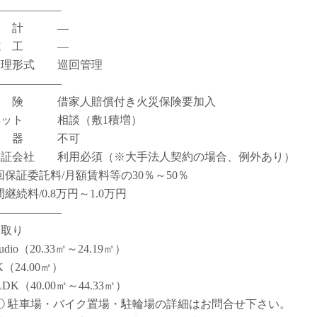
――――――
設 計 ―
施 工 ―
管理形式 巡回管理
――――――
保 険 借家人賠償付き火災保険要加入
ペット 相談（敷1積増）
楽 器 不可
保証会社 利用必須（※大手法人契約の場合、例外あり）
回保証委託料/月額賃料等の30％～50％
継続料/0.8万円～1.0万円
――――――
間取り
tudio（20.33㎡～24.19㎡）
K（24.00㎡）
LDK（40.00㎡～44.33㎡）
① 駐車場・バイク置場・駐輪場の詳細はお問合せ下さい。