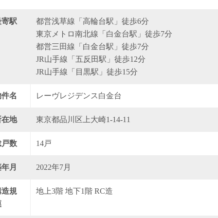
最寄駅
都営浅草線「高輪台駅」徒歩6分
東京メトロ南北線「白金台駅」徒歩7分
都営三田線「白金台駅」徒歩7分
JR山手線「五反田駅」徒歩12分
JR山手線「目黒駅」徒歩15分
物件名
レーヴレジデンス白金台
所在地
東京都品川区上大崎1-14-11
総戸数
14戸
築年月
2022年7月
構造規
地上3階 地下1階 RC造
模