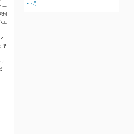
« 7月
スー
便利
のエ
カメ
セキ
住戸
完