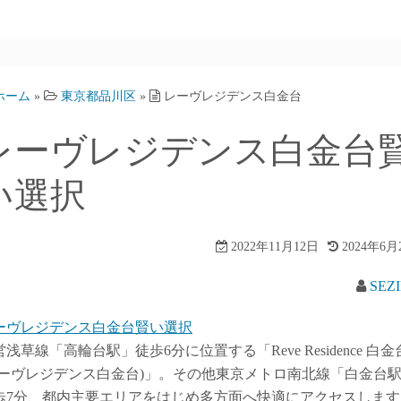
ホーム
»
東京都品川区
»
レーヴレジデンス白金台
レーヴレジデンス白金台
い選択
2022年11月12日
2024年6月
SEZ
ーヴレジデンス白金台賢い選択
浅草線「高輪台駅」徒歩6分に位置する「Reve Residence 白金
レーヴレジデンス白金台)」。その他東京メトロ南北線「白金台
歩7分、都内主要エリアをはじめ多方面へ快適にアクセスします