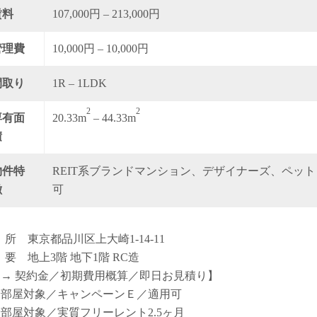
賃料
107,000円 – 213,000円
管理費
10,000円 – 10,000円
間取り
1R – 1LDK
2
2
専有面
20.33m
– 44.33m
積
物件特
REIT系ブランドマンション、デザイナーズ、ペット
徴
可
 所 東京都品川区上大崎1-14-11
 要 地上3階 地下1階 RC造
【→ 契約金／初期費用概算／即日お見積り】
全部屋対象／キャンペーンＥ／適用可
全部屋対象／実質フリーレント2.5ヶ月