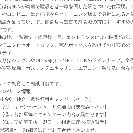
辺は街並みが綺麗で喧騒とは一線を画した落ちついた住環境。
ーやコンビニ、総合病院からクリーニング店まで身近にあると
施設が揃っています。飲食店も豊富で外食派の方にもおすすめ
アです。
件は地上4階建て・総戸数14戸。エントランスには24時間防犯
やモニタ付きオートロック、宅配ボックスを設けており安心の
リティ。
取りはシングルやDINKS向けの1R～1LDKのラインナップ。全
浴室乾燥機、ガスシステムキッチン、エアコン、独立洗面台を
。
ットの飼育もご相談可能です。
ャンペーン情報
礼金0
＋
仲介手数料無料
キャンペーン中です。
【①．キャンペーンＡ～Ｅの適用は要確認下さい】
【②．各部屋毎にキャンペーン内容が異なります】
【③．契約完了後→即日、ご指定口座へ振込還元】
※諸条件・詳細等は是非お問合せ下さいませ。