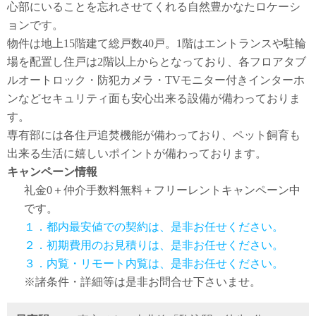
心部にいることを忘れさせてくれる自然豊かなたロケーシ
ョンです。
物件は地上15階建て総戸数40戸。1階はエントランスや駐輪
場を配置し住戸は2階以上からとなっており、各フロアタブ
ルオートロック・防犯カメラ・TVモニター付きインターホ
ンなどセキュリティ面も安心出来る設備が備わっておりま
す。
専有部には各住戸追焚機能が備わっており、ペット飼育も
出来る生活に嬉しいポイントが備わっております。
キャンペーン情報
礼金0
＋
仲介手数料無料
＋
フリーレント
キャンペーン中
です。
１．都内最安値での契約は、是非お任せください。
２．初期費用のお見積りは、是非お任せください。
３．内覧・リモート内覧は、是非お任せください。
※諸条件・詳細等は是非お問合せ下さいませ。