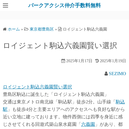
パークアクシス仲介手数料無料
ホーム
»
東京都豊島区
»
ロイジェント駒込六義園
ロイジェント駒込六義園賢い選択
2025年1月17日
2025年1月19日
SEZIMO
ロイジェント駒込六義園賢い選択
豊島区駒込に誕生した「ロイジェント駒込六義園」
交通は東京メトロ南北線「駒込駅」徒歩2分。山手線「
駒込
駅
」も徒歩4分と主要エリアへのアクセスへも良好な駅から
近い立地に建っております。物件西側には四季を身近に感
じさせてくれる回遊式築山泉水庭園「
六義園
」があり、都