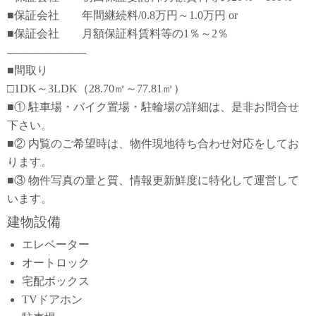
■保証会社 年間継続料/0.8万円～1.0万円 or
■保証会社 月額保証料賃料等の1％～2％
―――――――
■間取り
□1DK～3LDK（28.70㎡～77.81㎡）
■① 駐車場・バイク置場・駐輪場の詳細は、是非お問合せ
下さい。
■② 内覧のご希望時は、物件現地待ち合わせ対応をしてお
ります。
■③ 物件写真の量と質、情報更新鮮度に特化して運営して
います。
建物設備
エレベーター
オートロック
宅配ボックス
TVドアホン