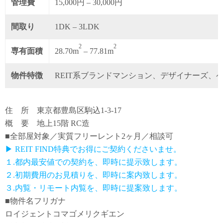
管理費
15,000円 – 30,000円
間取り
1DK – 3LDK
2
2
専有面積
28.70m
– 77.81m
物件特徴
REIT系ブランドマンション、デザイナーズ、
住 所 東京都豊島区駒込1-3-17
概 要 地上15階 RC造
■全部屋対象／実質フリーレント2ヶ月／相談可
▶ REIT FIND特典でお得にご契約くださいませ。
１.都内最安値での契約を、即時に提示致します。
２.初期費用のお見積りを、即時に案内致します。
３.内覧・リモート内覧を、即時に提案致します。
■物件名フリガナ
ロイジェントコマゴメリクギエン