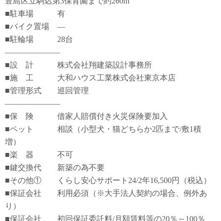
豊島区立駒込第3保育園まで約260m
■駐車場 有
■バイク置場 ―
■駐輪場 28台
―――――――
■設 計 株式会社翔建築設計事務所
■施 工 大和ハウス工業株式会社東京本店
■管理形式 巡回管理
―――――――
■保 険 借家人賠償付き火災保険要加入
■ペット 相談（小型犬・猫どちらか2匹まで/敷1積
増）
■楽 器 不可
■鍵交換代 新築の為不要
■その他① くらし安心サポート24/2年16,500円（税込）
■保証会社 利用必須（※大手法人契約の場合、例外あ
り）
■保証会社 初回保証委託料/月額賃料等の20％～100％