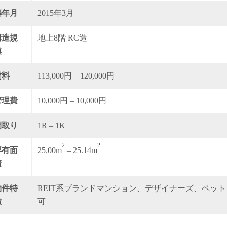
築年月
2015年3月
構造規
地上8階 RC造
模
賃料
113,000円 – 120,000円
管理費
10,000円 – 10,000円
間取り
1R – 1K
2
2
専有面
25.00m
– 25.14m
積
物件特
REIT系ブランドマンション、デザイナーズ、ペット
徴
可