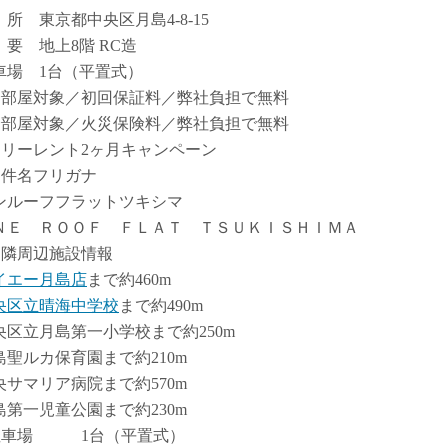
 所 東京都中央区月島4-8-15
 要 地上8階 RC造
車場 1台（平置式）
全部屋対象／初回保証料／弊社負担で無料
全部屋対象／火災保険料／弊社負担で無料
フリーレント2ヶ月キャンペーン
物件名フリガナ
ンルーフフラットツキシマ
ＮＥ ＲＯＯＦ ＦＬＡＴ ＴＳＵＫＩＳＨＩＭＡ
近隣周辺施設情報
イエー月島店
まで約460m
央区立晴海中学校
まで約490m
央区立月島第一小学校まで約250m
島聖ルカ保育園まで約210m
央サマリア病院まで約570m
島第一児童公園まで約230m
駐車場 1台（平置式）