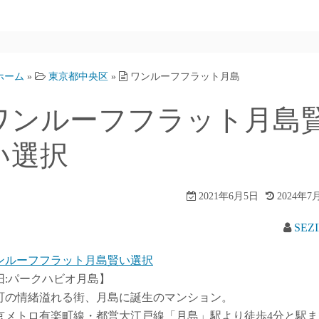
ホーム
»
東京都中央区
»
ワンルーフフラット月島
ワンルーフフラット月島
い選択
2021年6月5日
2024年7
SEZ
ンルーフフラット月島賢い選択
旧:パークハビオ月島】
町の情緒溢れる街、月島に誕生のマンション。
京メトロ有楽町線・都営大江戸線「月島」駅より徒歩4分と駅ま