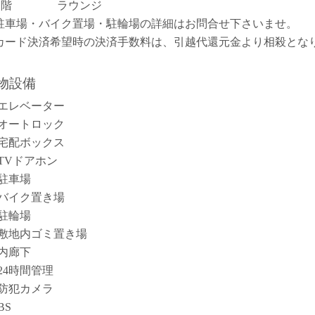
１階 ラウンジ
駐車場・バイク置場・駐輪場の詳細はお問合せ下さいませ。
カード決済希望時の決済手数料は、引越代還元金より相殺とな
。
物設備
エレベーター
オートロック
宅配ボックス
TVドアホン
駐車場
バイク置き場
駐輪場
敷地内ゴミ置き場
内廊下
24時間管理
防犯カメラ
BS