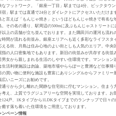
快なフットワーク。「銀座一丁目」駅までは4分、ビックタウン
新宿」駅までは直通で24分とダイレクトにアクセスいただけま
島と言えば「もんじゃ焼き」というほどもんじゃ焼きで有名な
島。その名の通り、駅周辺の500mに及ぶもんじゃストリートに
0軒以上の店舗が立ち並んでおります。また隅田川の運河も流れ
な時間が流れる街並み。銀座エリアへも近く多彩なライフスタ
応える街、月島は住み心地のよい街としも人気のエリア。中央
屈指の人口密集地でもあります。新旧の街並みが共存する街並
若男女から親しまれる生活のしやすい住環境です。マンション
は生活利便施設は勿論、築地市場やららぽーと豊洲など仕事帰
日の買い物に便利な施設も豊富にありシングルからファミリー
幅広いニーズにお勧めです。
澄通りから少し離れた閑静な住宅街に佇むマンション。住まう
を考え、上質でラグジュアリーな空間を実現しております。お
全124戸、1Kタイプから1LDKタイプまでのランナップで日々の
を癒す落ち着いた住環境をご用意しております。
ャンペーン情報