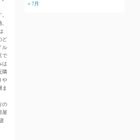
« 7月
す。
地、
は
のど
イル
区で
みは
近隣
りや
層ま
方の
部屋
疲