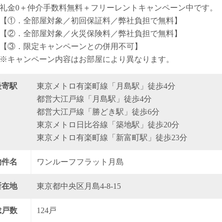
礼金0
＋
仲介手数料無料
＋
フリーレント
キャンペーン中です。
【①．全部屋対象／初回保証料／弊社負担で無料】
【②．全部屋対象／火災保険料／弊社負担で無料】
【③．限定キャンペーンとの併用不可】
※キャンペーン内容はお部屋により異なります。
最寄駅
東京メトロ有楽町線「月島駅」徒歩4分
都営大江戸線「月島駅」徒歩4分
都営大江戸線「勝どき駅」徒歩6分
東京メトロ日比谷線「築地駅」徒歩20分
東京メトロ有楽町線「新富町駅」徒歩23分
物件名
ワンルーフフラット月島
所在地
東京都中央区月島4-8-15
総戸数
124戸