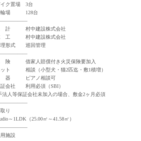
バイク置場 3台
駐輪場 128台
――――――
設 計 村中建設株式会社
施 工 村中建設株式会社
管理形式 巡回管理
――――――
保 険 借家人賠償付き火災保険要加入
ペット 相談（小型犬・猫2匹迄・敷1積増）
楽 器 ピアノ相談可
保証会社 利用必須（SBI）
手法人等保証会社未加入の場合、敷金2ヶ月必須
――――――
間取り
tudio～1LDK（25.00㎡～41.58㎡）
――――――
共用施設