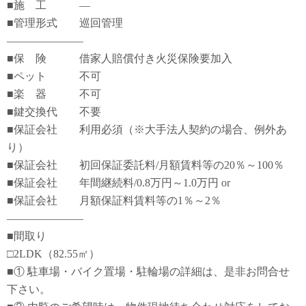
■施 工 ―
■管理形式 巡回管理
―――――――
■保 険 借家人賠償付き火災保険要加入
■ペット 不可
■楽 器 不可
■鍵交換代 不要
■保証会社 利用必須（※大手法人契約の場合、例外あ
り）
■保証会社 初回保証委託料/月額賃料等の20％～100％
■保証会社 年間継続料/0.8万円～1.0万円 or
■保証会社 月額保証料賃料等の1％～2％
―――――――
■間取り
□2LDK（82.55㎡）
■① 駐車場・バイク置場・駐輪場の詳細は、是非お問合せ
下さい。