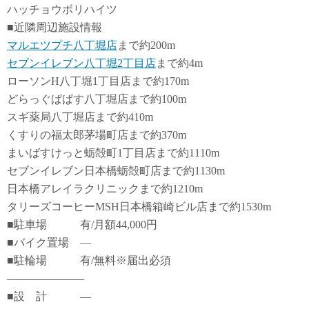
ハッチョウボリハイツ
■近隣周辺施設情報
マルエツプチ八丁堀店
まで約200m
セブンイレブン八丁堀2丁目店
まで約4m
ローソンH八丁堀1丁目店まで約170m
どらっぐぱぱす八丁堀店まで約100m
スギ薬局八丁堀店まで約410m
くすりの福太郎茅場町店まで約370m
まいばすけっと蛎殻町1丁目店まで約1110m
セブンイレブン日本橋蛎殻町店まで約1130m
日本橋アレイラクリニックまで約1210m
タリーズコーヒーMSH日本橋箱崎ビル店まで約1530m
■駐車場 有/月額44,000円
■バイク置場 ―
■駐輪場 有/無料※届出必須
―――――――
■設 計 ―