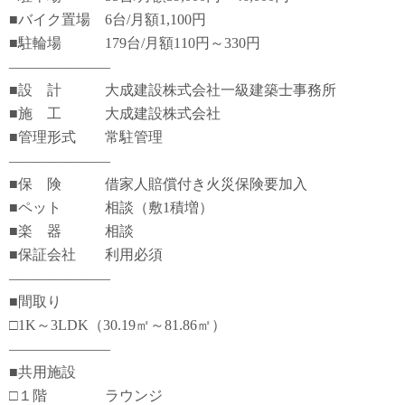
■バイク置場 6台/月額1,100円
■駐輪場 179台/月額110円～330円
―――――――
■設 計 大成建設株式会社一級建築士事務所
■施 工 大成建設株式会社
■管理形式 常駐管理
―――――――
■保 険 借家人賠償付き火災保険要加入
■ペット 相談（敷1積増）
■楽 器 相談
■保証会社 利用必須
―――――――
■間取り
□1K～3LDK（30.19㎡～81.86㎡）
―――――――
■共用施設
□１階 ラウンジ