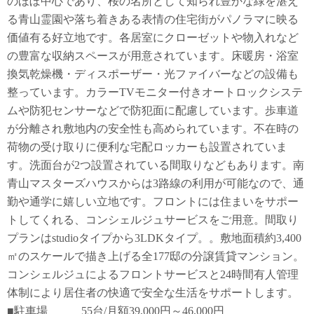
のほぼ中心であり、桜の名所として知られ豊かな緑を湛え
る青山霊園や落ち着きある表情の住宅街がパノラマに映る
価値有る好立地です。各居室にクローゼットや物入れなど
の豊富な収納スペースが用意されています。床暖房・浴室
換気乾燥機・ディスポーザー・光ファイバーなどの設備も
整っています。カラーTVモニター付きオートロックシステ
ムや防犯センサーなどで防犯面に配慮しています。歩車道
が分離され敷地内の安全性も高められています。不在時の
荷物の受け取りに便利な宅配ロッカーも設置されていま
す。洗面台が2つ設置されている間取りなどもあります。南
青山マスターズハウスからは3路線の利用が可能なので、通
勤や通学に嬉しい立地です。フロントには住まいをサポー
トしてくれる、コンシェルジュサービスをご用意。間取り
プランはstudioタイプから3LDKタイプ。。敷地面積約3,400
㎡のスケールで描き上げる全177邸の分譲賃貸マンション。
コンシェルジュによるフロントサービスと24時間有人管理
体制により居住者の快適で安全な生活をサポートします。
■駐車場 55台/月額39,000円～46,000円