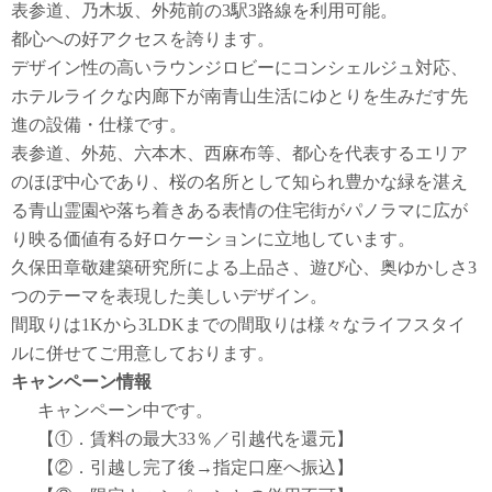
表参道、乃木坂、外苑前の3駅3路線を利用可能。
都心への好アクセスを誇ります。
デザイン性の高いラウンジロビーにコンシェルジュ対応、
ホテルライクな内廊下が南青山生活にゆとりを生みだす先
進の設備・仕様です。
表参道、外苑、六本木、西麻布等、都心を代表するエリア
のほぼ中心であり、桜の名所として知られ豊かな緑を湛え
る青山霊園や落ち着きある表情の住宅街がパノラマに広が
り映る価値有る好ロケーションに立地しています。
久保田章敬建築研究所による上品さ、遊び心、奥ゆかしさ3
つのテーマを表現した美しいデザイン。
間取りは1Kから3LDKまでの間取りは様々なライフスタイ
ルに併せてご用意しております。
キャンペーン情報
キャンペーン中です。
【①．賃料の最大33％／引越代を還元】
【②．引越し完了後→指定口座へ振込】