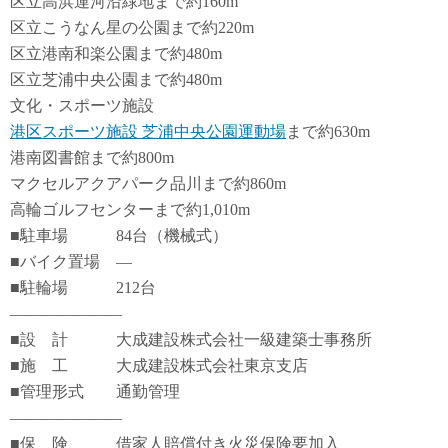
区立高浜運河沿緑地まで約160m
区立こうなん星の公園まで約220m
区立港南和楽公園まで約480m
区立芝浦中央公園まで約480m
文化・スポーツ施設
港区スポーツ施設 芝浦中央公園運動場
まで約630m
港南図書館まで約800m
マクセルアクアパーク品川まで約860m
高輪ゴルフセンターまで約1,010m
■駐車場 84台（機械式）
■バイク置場 ―
■駐輪場 212台
―――――――
■設 計 大成建設株式会社一級建築士事務所
■施 工 大成建設株式会社東京支店
■管理形式 通勤管理
―――――――
■保 険 借家人賠償付き火災保険要加入