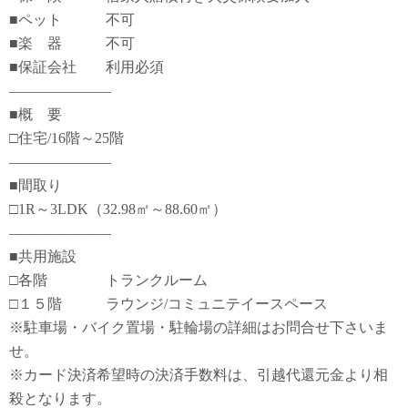
■ペット 不可
■楽 器 不可
■保証会社 利用必須
―――――――
■概 要
□住宅/16階～25階
―――――――
■間取り
□1R～3LDK（32.98㎡～88.60㎡）
―――――――
■共用施設
□各階 トランクルーム
□１５階 ラウンジ/コミュニテイースペース
※駐車場・バイク置場・駐輪場の詳細はお問合せ下さいま
せ。
※カード決済希望時の決済手数料は、引越代還元金より相
殺となります。