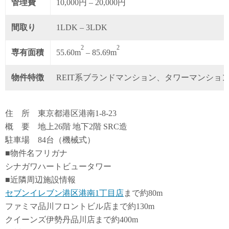
管理費
10,000円 – 20,000円
間取り
1LDK – 3LDK
2
2
専有面積
55.60m
– 85.69m
物件特徴
REIT系ブランドマンション、タワーマンショ
住 所 東京都港区港南1-8-23
概 要 地上26階 地下2階 SRC造
駐車場 84台（機械式）
■物件名フリガナ
シナガワハートビュータワー
■近隣周辺施設情報
セブンイレブン港区港南1丁目店
まで約80m
ファミマ品川フロントビル店まで約130m
クイーンズ伊勢丹品川店まで約400m