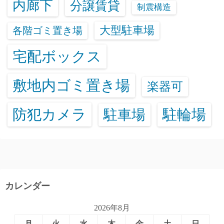
内廊下
分譲賃貸
制震構造
大型駐車場
各階ゴミ置き場
宅配ボックス
敷地内ゴミ置き場
楽器可
防犯カメラ
駐輪場
駐車場
カレンダー
2026年8月
月
火
水
木
金
土
日