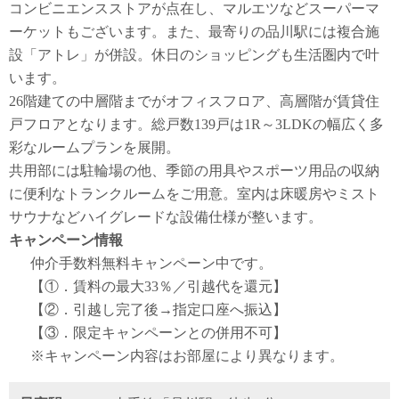
コンビニエンスストアが点在し、マルエツなどスーパーマ
ーケットもございます。また、最寄りの品川駅には複合施
設「アトレ」が併設。休日のショッピングも生活圏内で叶
います。
26階建ての中層階までがオフィスフロア、高層階が賃貸住
戸フロアとなります。総戸数139戸は1R～3LDKの幅広く多
彩なルームプランを展開。
共用部には駐輪場の他、季節の用具やスポーツ用品の収納
に便利なトランクルームをご用意。室内は床暖房やミスト
サウナなどハイグレードな設備仕様が整います。
キャンペーン情報
仲介手数料無料
キャンペーン中です。
【①．賃料の最大33％／引越代を還元】
【②．引越し完了後→指定口座へ振込】
【③．限定キャンペーンとの併用不可】
※キャンペーン内容はお部屋により異なります。