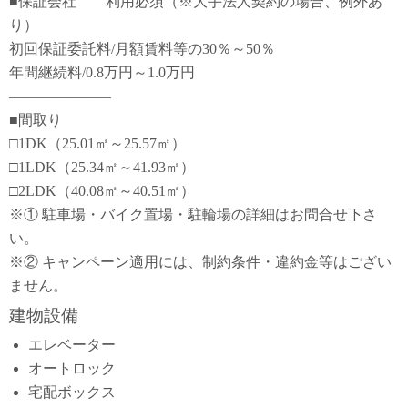
■保証会社 利用必須（※大手法人契約の場合、例外あ
り）
初回保証委託料/月額賃料等の30％～50％
年間継続料/0.8万円～1.0万円
―――――――
■間取り
□1DK（25.01㎡～25.57㎡）
□1LDK（25.34㎡～41.93㎡）
□2LDK（40.08㎡～40.51㎡）
※① 駐車場・バイク置場・駐輪場の詳細はお問合せ下さ
い。
※② キャンペーン適用には、制約条件・違約金等はござい
ません。
建物設備
エレベーター
オートロック
宅配ボックス