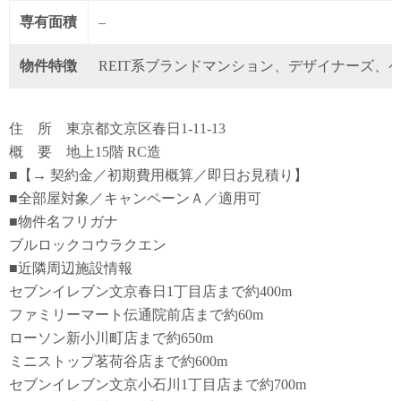
専有面積
–
物件特徴
REIT系ブランドマンション、デザイナーズ、
住 所 東京都文京区春日1-11-13
概 要 地上15階 RC造
■【→ 契約金／初期費用概算／即日お見積り】
■全部屋対象／キャンペーンＡ／適用可
■物件名フリガナ
ブルロックコウラクエン
■近隣周辺施設情報
セブンイレブン文京春日1丁目店まで約400m
ファミリーマート伝通院前店まで約60m
ローソン新小川町店まで約650m
ミニストップ茗荷谷店まで約600m
セブンイレブン文京小石川1丁目店まで約700m