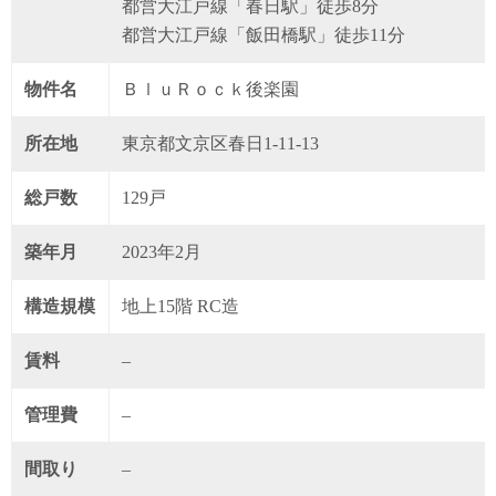
都営大江戸線「春日駅」徒歩8分
都営大江戸線「飯田橋駅」徒歩11分
物件名
ＢｌｕＲｏｃｋ後楽園
所在地
東京都文京区春日1-11-13
総戸数
129戸
築年月
2023年2月
構造規模
地上15階 RC造
賃料
–
管理費
–
間取り
–