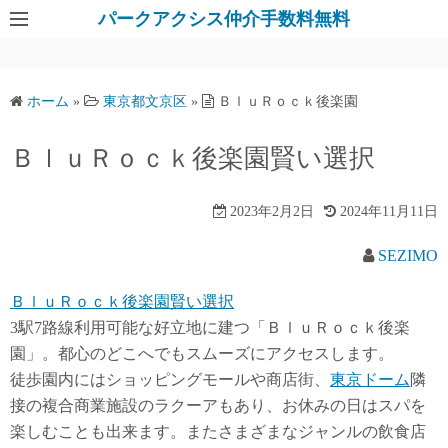
パークアクシス仲介手数料無料
ホーム
»
東京都文京区
»
ＢｌｕＲｏｃｋ後楽園
ＢｌｕＲｏｃｋ後楽園賢い選択
2023年2月2日
2024年11月11日
SEZIMO
ＢｌｕＲｏｃｋ後楽園賢い選択
3駅7路線利用可能な好立地に建つ「ＢｌｕＲｏｃｋ後楽
園」。都心のどこへでもスムーズにアクセスします。
徒歩園内にはショッピングモールや商店街、
東京ドーム
隣
接の複合商業施設のラクーアもあり、お休みの日はスパを
楽しむことも出来ます。またさまざまなジャンルの飲食店